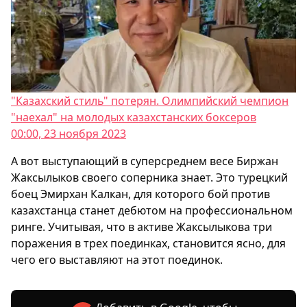
"Казахский стиль" потерян. Олимпийский чемпион
"наехал" на молодых казахстанских боксеров
00:00, 23 ноября 2023
А вот выступающий в суперсреднем весе Биржан
Жаксылыков своего соперника знает. Это турецкий
боец Эмирхан Калкан, для которого бой против
казахстанца станет дебютом на профессиональном
ринге. Учитывая, что в активе Жаксылыкова три
поражения в трех поединках, становится ясно, для
чего его выставляют на этот поединок.