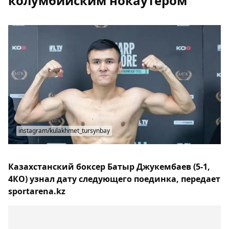
колумбийским нокаутером
instagram/kulakhmet_tursynbay
Казахстанский боксер Батыр Джукембаев (5-1,
4КО) узнал дату следующего поединка, передает
sportarena.kz