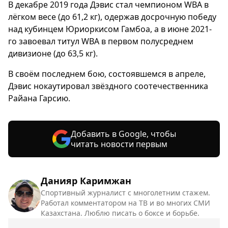
В декабре 2019 года Дэвис стал чемпионом WBA в
лёгком весе (до 61,2 кг), одержав досрочную победу
над кубинцем Юриоркисом Гамбоа, а в июне 2021-
го завоевал титул WBA в первом полусреднем
дивизионе (до 63,5 кг).
В своём последнем бою, состоявшемся в апреле,
Дэвис нокаутировал звёздного соотечественника
Райана Гарсию.
Добавить в Google, чтобы
читать новости первым
Данияр Каримжан
Спортивный журналист с многолетним стажем.
Работал комментатором на ТВ и во многих СМИ
Казахстана. Люблю писать о боксе и борьбе.