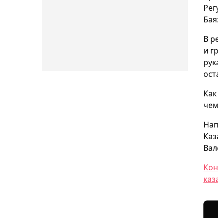
Рег
Бая
В р
и г
рук
ост
Как
чем
Нап
Каз
Вал
Кон
каз