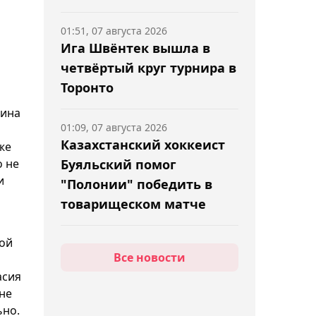
01:51, 07 августа 2026
Ига Швёнтек вышла в
четвёртый круг турнира в
Торонто
тина
01:09, 07 августа 2026
Казахстанский хоккеист
же
о не
Буяльский помог
и
"Полонии" победить в
товарищеском матче
кой
00:44, 07 августа 2026
Все новости
ь
Анкалаев объяснил,
асия
почему считает Джона
не
Джонса величайшим
ьно.