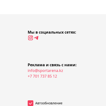
идее введения гендерных
тестов у теннисисток
18:29, 06 августа 2026
Денис Евсеев не смог
Мы в социальных сетях:
выйти в полуфинал
турнира в Турции
18:11, 06 августа 2026
Казахстанские гребцы
Реклама и связь с нами:
info@sportarena.kz
завоевали два "золота"
+7 701 737 85 12
на старте чемпионата
Азии в Японии
Автообновление