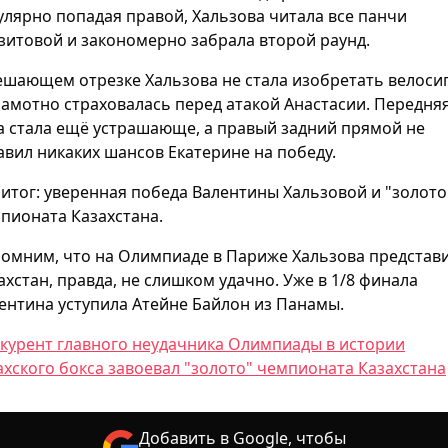
улярно попадая правой, Хальзова читала все панчи
зитовой и закономерно забрала второй раунд.
ешающем отрезке Хальзова не стала изобретать велоси
рамотно страховалась перед атакой Анастасии. Передня
а стала ещё устрашающе, а правый задний прямой не
авил никаких шансов Екатерине на победу.
 итог: уверенная победа Валентины Хальзовой и "золото
пионата Казахстана.
омним, что на Олимпиаде в Париже Хальзова представ
ахстан, правда, не слишком удачно. Уже в 1/8 финала
ентина уступила Атейне Байлон из Панамы.
курент главного неудачника Олимпиады в истории
ахского бокса завоевал "золото" чемпионата Казахстана
Добавить в Google, чтобы