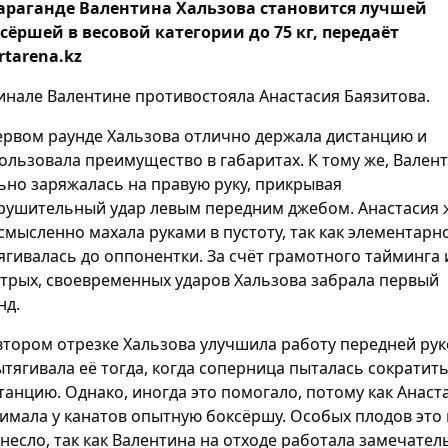
араганде Валентина Хальзова становится лучшей
сёршей в весовой категории до 75 кг, передаёт
rtarena.kz
инале Валентине противостояла Анастасия Баязитова.
ервом раунде Хальзова отлично держала дистанцию и
ользовала преимущество в габаритах. К тому же, Вален
ьно заряжалась на правую руку, прикрывая
рушительный удар левым передним джебом. Анастасия 
смысленно махала руками в пустоту, так как элементарн
ягивалась до оппонентки. За счёт грамотного тайминга 
трых, своевременных ударов Хальзова забрала первый
нд.
втором отрезке Хальзова улучшила работу передней ру
ытягивала её тогда, когда соперница пыталась сократит
танцию. Однако, иногда это помогало, потому как Анаст
имала у канатов опытную боксёршу. Особых плодов это 
несло, так как Валентина на отходе работала замечател