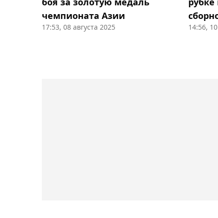
боя за золотую медаль
рубке
чемпионата Азии
сборн
17:53, 08 августа 2025
14:56, 1
на ЧА