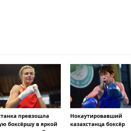
станка превзошла
Нокаутировавший
ую боксёршу в яркой
казахстанца боксёр