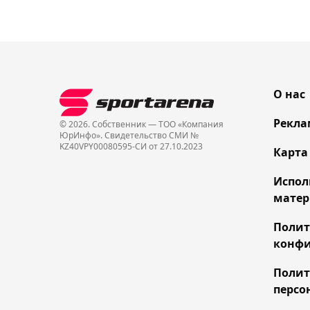
О нас
Рекла
© 2026. Собственник — ТОО «Компания
ЮрИнфо». Cвидетельство СМИ №
KZ40VPY00080595-СИ от 27.10.2023
Карта
Испол
матер
Поли
конфи
Полит
персо