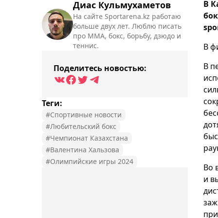
В К
Диас Кульмухаметов
бок
На сайте Sportarena.kz работаю
больше двух лет. Люблю писать
spo
про ММА, бокс, борьбу, дзюдо и
теннис.
В ф
В п
Поделитесь новостью:
исп
сил
сок
Теги:
бес
#Спортивные новости
дот
#Любительский бокс
быс
#Чемпионат Казахстана
рау
#Валентина Хальзова
#Олимпийские игры 2024
Во 
и в
дис
заж
при