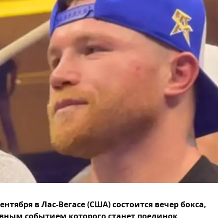
сентября в Лас-Вегасе (США) состоится вечер бокса,
вным событием которого станет поединок