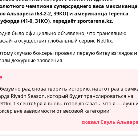
олютного чемпиона суперсреднего веса мексиканца
ля Альвареса (63-2-2, 39КО) и американца Теренса
уфорда (41-0, 31КО), передаёт sportarena.kz.
одня было официально объявлено, что трансляцию
афайта осуществит глобальный сервис Netflix.
этому случаю боксёры провели первую битву взглядов и
лали дежурные заявления.
 безумно рад снова творить историю, на этот раз в рамк
арда Riyadh Season, который будет транслироваться на
etflix. 13 сентября я вновь готов доказать, что я — лучш
оксёр вне зависимости от весовой категории"
сказал Сауль Альваре