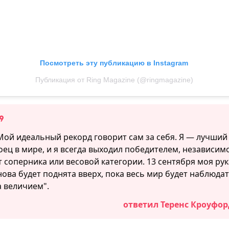
Посмотреть эту публикацию в Instagram
Публикация от Ring Magazine (@ringmagazine)
Мой идеальный рекорд говорит сам за себя. Я — лучший
оец в мире, и я всегда выходил победителем, независим
т соперника или весовой категории. 13 сентября моя рук
нова будет поднята вверх, пока весь мир будет наблюда
а величием".
ответил Теренс Кроуфор