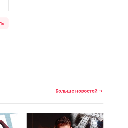
09:15, Сегодня
"Кызылжару" будет
присуждено техническое
ть
поражение в матче
против "Алтая" в КПЛ
08:54, Сегодня
Казахстанец Сажнев
вышел в финал ЧМ по
лёгкой атлетике в
метании диска в США
Больше новостей
08:29, Сегодня
Арина Соболенко
неожиданно проиграла в
1/8 финала "тысячника" в