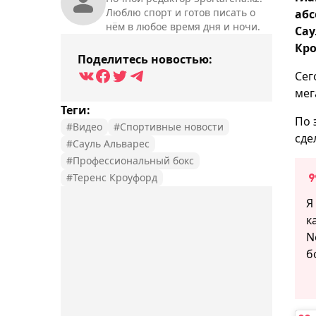
Люблю спорт и готов писать о
абс
нём в любое время дня и ночи.
Сау
Кро
Поделитесь новостью:
Сег
мег
Теги:
По 
#Видео
#Спортивные новости
сде
#Сауль Альварес
#Профессиональный бокс
#Теренс Кроуфорд
Я
к
N
б