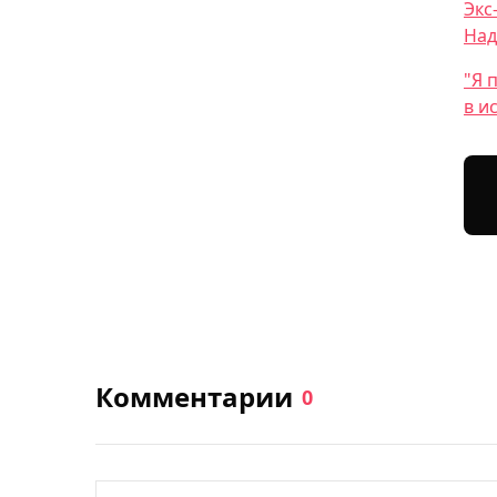
Экс
Над
"Я 
в и
Комментарии
0