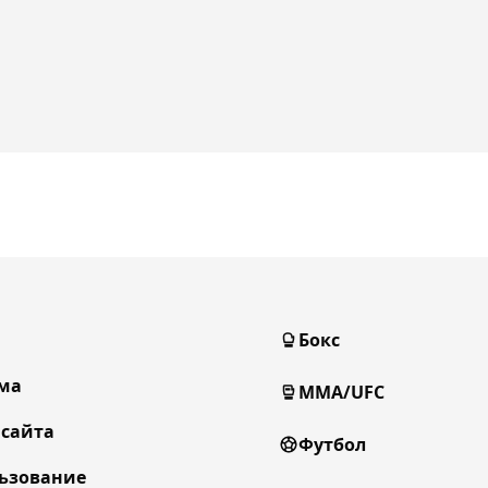
Бокс
ма
MMA/UFC
 сайта
Футбол
ьзование