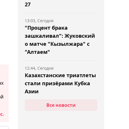
27
13:03, Сегодня
"Процент брака
зашкаливал": Жуковский
о матче "Кызылжара" с
"Алтаем"
12:44, Сегодня
Казахстанские триатлеты
ах
стали призёрами Кубка
Азии
ий
Все новости
12:04, Сегодня
с.
Тренер "Каспия"
Шойтымов оценил игру