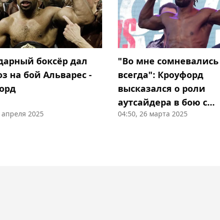
дарный боксёр дал
"Во мне сомневались
з на бой Альварес -
всегда": Кроуфорд
орд
высказался о роли
аутсайдера в бою с
9 апреля 2025
04:50, 26 марта 2025
"Канело"