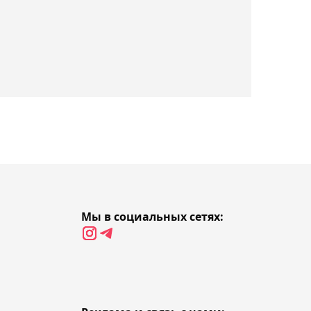
разгромной победы
"Ордабасы" над "Жетысу"
в КПЛ
23:43, 08 августа 2026
Официально:
бразильский форвард
Леонардо Калил стал
игроком "Иртыша"
23:18, 08 августа 2026
Появилось видео
Мы в социальных сетях:
драматичного матча
между "Алтаем" и
"Кызылжаром" в 21-м
туре КПЛ
22:43, 08 августа 2026