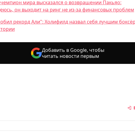
-чемпион мира высказался о возвращении Пакьяо:
еюсь, он выходит на ринг не из-за финансовых проблем
побил рекорд Али": Холифилд назвал себя лучшим боксё
стории
Добавить в Google, чтобы
читать новости первым