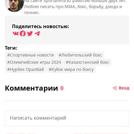
На сайте Sportarena.kz работаю больше двух лет.
Люблю писать про ММА, бокс, борьбу, дзюдо и
теннис.
Поделитесь новостью:
Теги:
#Спортивные новости
#Любительский бокс
#Олимпийские игры 2024
#Казахстанский бокс
#Нурбек Оралбай
#Кубок мира по боксу
Комментарии
0
Вход