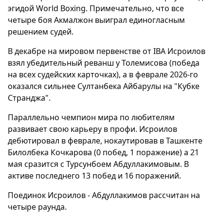
эгидой World Boxing. Примечательно, что все
четыре боя Акмалжон выиграл единогласным
решением судей.
В декабре на мировом первенстве от IBA Исроилов
взял убедительный реванш у Толемисова (победа
на всех судейских карточках), а в феврале 2026-го
оказался сильнее Султанбека Айбарулы на "Кубке
Странджа".
Параллельно чемпион мира по любителям
развивает свою карьеру в профи. Исроилов
дебютировал в феврале, нокаутировав в Ташкенте
Билолбека Кочкарова (0 побед, 1 поражение) а 21
мая сразится с Турсунбоем Абдуллакимовым. В
активе последнего 13 побед и 16 поражений.
Поединок Исроилов - Абдуллакимов рассчитан на
четыре раунда.