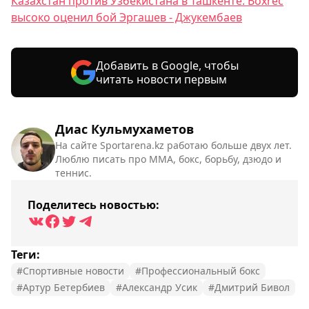
Казахстан против Узбекистана в Ташкенте: Boxrec
высоко оценил бой Эргашев - Джукембаев
Добавить в Google, чтобы
читать новости первым
Диас Кульмухаметов
На сайте Sportarena.kz работаю больше двух лет.
Люблю писать про ММА, бокс, борьбу, дзюдо и
теннис.
Поделитесь новостью:
Теги:
#Спортивные новости
#Профессиональный бокс
#Артур Бетербиев
#Александр Усик
#Дмитрий Бивол