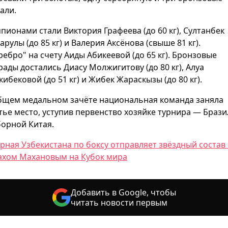
али.
пионами стали Виктория Графеева (до 60 кг), Султанбек
арулы (до 85 кг) и Валерия Аксёнова (свыше 81 кг).
ребро" на счету Аиды Абикеевой (до 65 кг). Бронзовые
рады достались Диасу Молжигитову (до 80 кг), Алуа
кибековой (до 51 кг) и Жибек Жараскызы (до 80 кг).
бщем медальном зачёте национальная команда заняла
тье место, уступив первенство хозяйке турнира — Браз
борной Китая.
рная Узбекистана по боксу отправляет звёздный состав 
ахом Махановым на Кубок мира
Добавить в Google, чтобы
читать новости первым