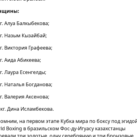
нщины:
кг. Алуа Балкыбекова;
кг. Назым Кызайбай;
кг. Виктория Графеева;
кг. Аида Абикеева;
кг. Лаура Есенгелды;
кг. Наталья Богданова;
кг. Валерия Аксенова;
 кг. Дина Исламбекова.
омним, на первом этапе Кубка мира по боксу под эгидо
ld Boxing в бразильском Фос-ду-Игуасу казахстанцы
оевали три золотые, одну серебряную и три бронзовые