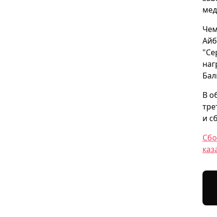
мед
Чем
Айб
"Се
наг
Бал
В о
тре
и с
Сбо
каз