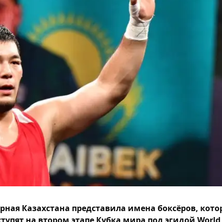
рная Казахстана представила имена боксёров, кото
тупят на втором этапе Кубка мира под эгидой World