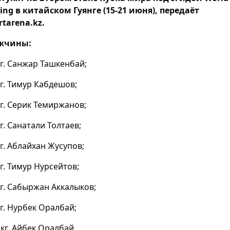
ing в китайском Гуянге (15-21 июня), передаёт
rtarena.kz.
жчины:
кг. Санжар Ташкенбай;
кг. Тимур Кабдешов;
кг. Серик Темиржанов;
кг. Санатали Толтаев;
кг. Аблайхан Жусупов;
кг. Тимур Нурсейтов;
кг. Сабыржан Аккалыков;
кг. Нурбек Оралбай;
 кг. Айбек Оралбай.