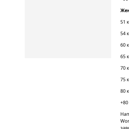
Же
51 
54 
60 
65 
70 
75 
80 
+80
Нап
Wor
зав