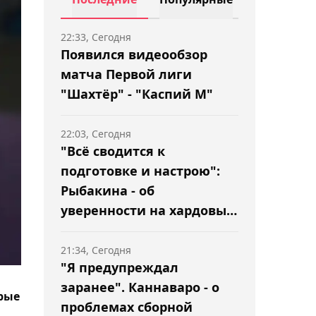
22:33, Сегодня
Появился видеообзор
матча Первой лиги
"Шахтёр" - "Каспий М"
22:03, Сегодня
"Всё сводится к
подготовке и настрою":
Рыбакина - об
уверенности на хардовых
турнирах
21:34, Сегодня
"Я предупреждал
заранее". Каннаваро - о
рые
проблемах сборной