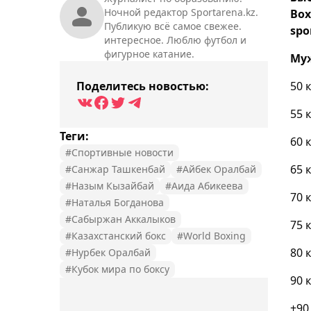
Ночной редактор Sportarena.kz.
Box
Публикую всё самое свежее.
spo
интересное. Люблю футбол и
фигурное катание.
Му
Поделитесь новостью:
50 
55 
Теги:
60 
#Спортивные новости
65 
#Санжар Ташкенбай
#Айбек Оралбай
#Назым Кызайбай
#Аида Абикеева
70 
#Наталья Богданова
#Сабыржан Аккалыков
75 
#Казахстанский бокс
#World Boxing
80 
#Нурбек Оралбай
#Кубок мира по боксу
90 
+90