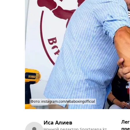
Фото: instagram.com/wbaboxingofficial
Лег
Иса Алиев
пре
Ночной редактор Sportarena.kz.