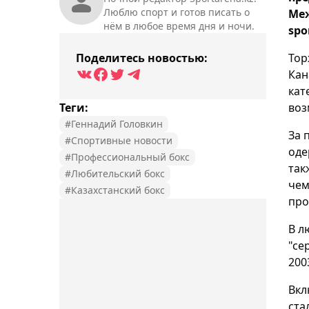
Люблю спорт и готов писать о
Меж
нём в любое время дня и ночи.
spo
Поделитесь новостью:
Тор
Кан
кат
Теги:
воз
#Геннадий Головкин
За 
#Спортивные новости
оде
#Профессиональный бокс
так
#Любительский бокс
чем
#Казахстанский бокс
про
В л
"се
200
Вкл
ста