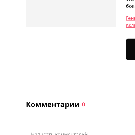
бок
Ген
вкл
Комментарии
0