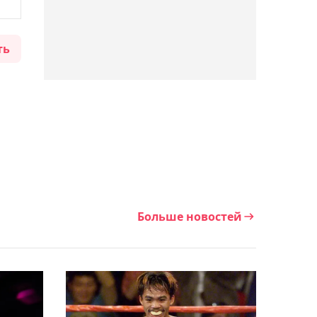
улучшить в своей игре
ть
20:02, 06 августа 2026
"Шахтёр" обыграл
"Каспий М" в матче
Первой лиги
19:51, 06 августа 2026
"Условия не выполнены":
в УЕФА заявили, что
бойкот соревнований
Больше новостей
ФИФА остаётся в силе
19:20, 06 августа 2026
Кайл Снайдер и Ахмед
Тажудинов проведут