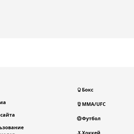
Бокс
ма
MMA/UFC
 сайта
Футбол
ьзование
Хоккей