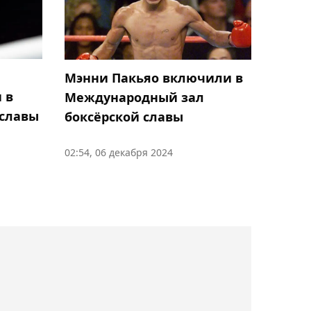
реванш на турнире RAF в
Москве
18:49, 06 августа 2026
Мэнни Пакьяо включили в
Елена Рыбакина
 в
Международный зал
ответила, как относится к
славы
боксёрской славы
идее введения гендерных
тестов у теннисисток
02:54, 06 декабря 2024
18:29, 06 августа 2026
Денис Евсеев не смог
выйти в полуфинал
турнира в Турции
18:11, 06 августа 2026
Казахстанские гребцы