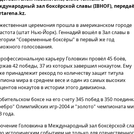
дународный зал боксёрской славы (IBHOF), переда
rtarena.kz.
жественная церемония прошла в американском городе
астота (штат Нью-Йорк). Геннадий вошёл в Зал славы в
егории "Современные боксёры" в первый же год
можного голосования.
профессиональную карьеру Головкин провёл 45 боёв,
ржав 42 победы, 37 из которых завершил нокаутом. Ему
же принадлежит рекорд по количеству защит титула
пиона мира в среднем весе и один из самых высоких
центов нокаутов в истории этого дивизиона.
юбительском боксе на его счету 345 побед в 350 поединк
ребро" Олимпийских игр-2004 и "золото" чемпионата м
3 года.
ючение Головкина в Международный зал боксёрской сл
ло историческим событием не только для отечественно