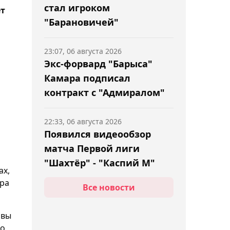
стал игроком
ёт
"Барановичей"
23:07, 06 августа 2026
Экс-форвард "Барыса"
Камара подписал
контракт с "Адмиралом"
22:33, 06 августа 2026
Появился видеообзор
матча Первой лиги
"Шахтёр" - "Каспий М"
ах,
ира
Все новости
22:03, 06 августа 2026
"Всё сводится к
авы
подготовке и настрою":
го