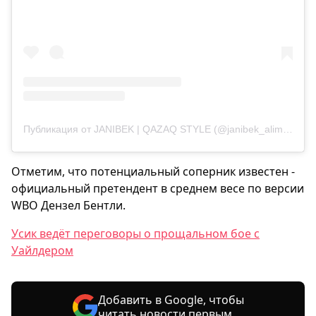
Публикация от JANIBEK | QAZAQ STYLE (@janibek_alimkhanuly)
Отметим, что потенциальный соперник известен -
официальный претендент в среднем весе по версии
WBO Дензел Бентли.
Усик ведёт переговоры о прощальном бое с
Уайлдером
Добавить в Google, чтобы
читать новости первым