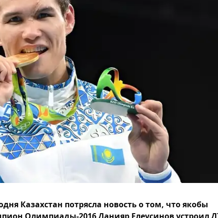
одня Казахстан потрясла новость о том, что якобы
пион Олимпиады-2016 Данияр Елеусинов устроил Д