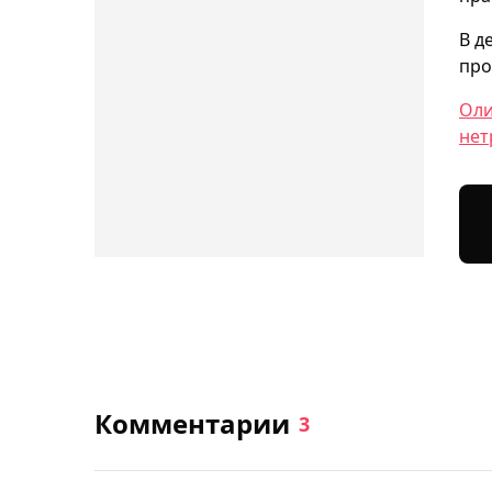
В д
про
Оли
нет
Комментарии
3