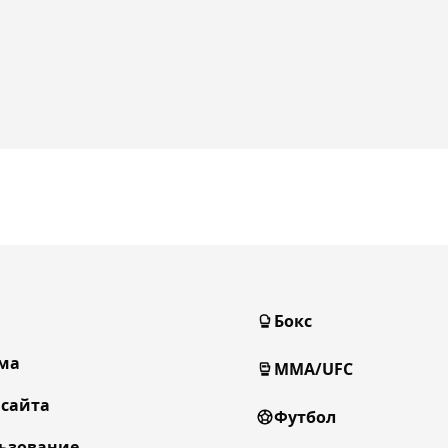
Бокс
ма
MMA/UFC
 сайта
Футбол
ьзование