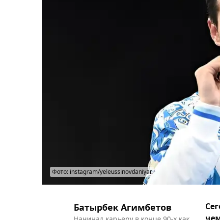
Фото: instagram/yeleussinovdaniyar
Сег
Батырбек Агимбетов
чем
Начинал карьеру в конце 90-х как