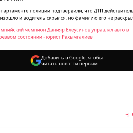
епартаменте полиции подтвердили, что ДТП действител
изошло и водитель скрылся, но фамилию его не раскрыл
мпийский чемпион Данияр Елеусинов управлял авто в
резвом состоянии - юрист Рахымгалиев
Добавить в Google, чтобы
читать новости первым