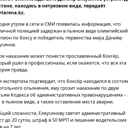
стане, находясь в нетрезвом виде, передаёт
rtarena.kz.
одня утром в сети и СМИ появилась информация, что
личной полицией задержан в пьяном виде олимпийский
пион по боксу и победитель первенства мира Данияр
усинов.
ое наказание может понести прославленный боксёр,
орый ушёл в профессионалы, если окажется, что вся эта
ория правда.
и экспертиза подтвердит, что боксёр находился в состо
огольного опьянения, ему грозит наказание по двум
тьям Кодекса об административных правонарушениях – 
 в пьяном виде, а также оставление места аварии.
бщей сложности, Елеусинову светит административный
ст до 20 суток, штраф в 50 МРП и лишение водительских
в на 7 лет.