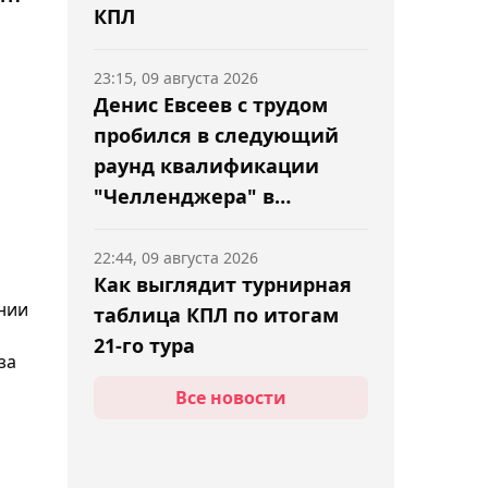
КПЛ
23:15, 09 августа 2026
Денис Евсеев с трудом
пробился в следующий
раунд квалификации
"Челленджера" в
Гамбурге
22:44, 09 августа 2026
Как выглядит турнирная
янии
таблица КПЛ по итогам
21-го тура
за
Все новости
22:02, 09 августа 2026
"Атырау" поделил очки с
"Актобе" в матче КПЛ