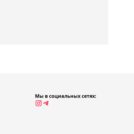
17:18, 09 августа 2026
Асылжан Арыстанбекова
выиграла домашний
турнир World Tennis в
Астане
16:53, 09 августа 2026
Дастан Сатпаев остался в
запасе на товарищеский
матч "Челси"
16:37, 09 августа 2026
Мы в социальных сетях:
Казахстанка Соня
Жиенбаева стала
чемпионкой турнира W75
в Испании