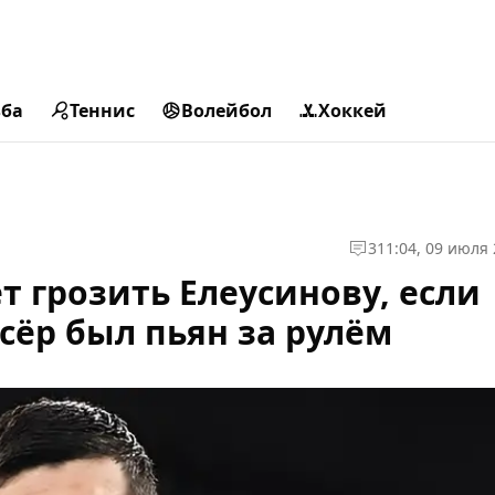
ьба
Теннис
Волейбол
Хоккей
3
11:04, 09 июля
т грозить Елеусинову, если
сёр был пьян за рулём