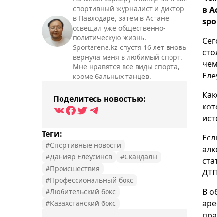
спортивный журналист и диктор
в А
в Павлодаре, затем в Астане
spo
освещал уже общественно-
политическую жизнь.
Сег
Sportarena.kz спустя 16 лет вновь
сто
вернула меня в любимый спорт.
чем
Мне нравятся все виды спорта,
Еле
кроме бальных танцев.
Как
Поделитесь новостью:
кот
ист
Теги:
Есл
#Спортивные новости
алк
#Данияр Елеусинов
#Скандалы
ста
#Происшествия
ДТП
#Профессиональный бокс
В о
#Любительский бокс
аре
#Казахстанский бокс
пра