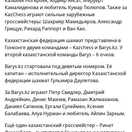
Казыбек Ногербек, Алдияр Ансат, Меруерт
Камалиденова и любитель Кумар Тюлюпов. Также за
KazChess играют сильные зарубежные
гроссмейстеры: Шахрияр Мамедьяров, Александр
Грищук, Рихард Раппорт и Ван Хао.
Казахстанская федерация шахмат представлена в
Гонконге двумя командами – Kazchess и Barys.kz. У
второй казахстанской команды Barys – 6 очков.
Barys.kz стартовала под девятым номером. Её
капитан – исполнительный директор Казахстанской
федерации шахмат Гульмира Даулетова.
За Barys.kz играют Пётр Свидлер, Дмитрий
Андрейкин, Денис Махнев, Рамазан Жалмаханов,
Даниял Сапенов, Ергали Сулеймен, Ксения
Балабаева, Алуа Нурман и любитель Айлин Заркым.
Ещё один казахстанский гроссмейстер – Ринат