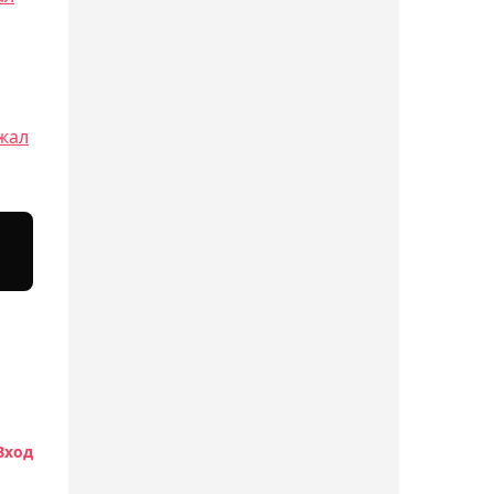
Стал известен рейтинг
Дастана Сатпаева в EA FC
27
13:03, Сегодня
жал
"Процент брака
зашкаливал": Жуковский
о матче "Кызылжара" с
"Алтаем"
12:44, Сегодня
Казахстанские триатлеты
стали призёрами Кубка
Азии
Вход
12:04, Сегодня
Тренер "Каспия"