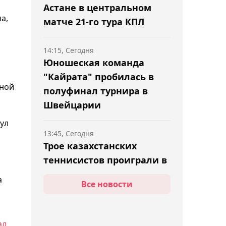
Астане в центральном
а,
матче 21-го тура КПЛ
14:15, Сегодня
Юношеская команда
"Кайрата" пробилась в
дной
полуфинал турнира в
Швейцарии
ул
13:45, Сегодня
Трое казахстанских
теннисистов проиграли в
квалификации
а
Все новости
"Челленджера" в Астане
13:26, Сегодня
ал