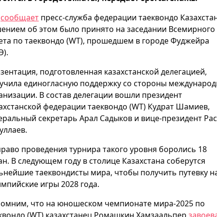
к
сообщает
пресс-служба федерации таеквондо Казахстан
ением об этом было принято на заседании Всемирного
ета по таеквондо (WT), прошедшем в городе Фуджейра
Э).
зентация, подготовленная казахстанской делегацией,
учила единогласную поддержку со стороны междунаро
анизации. В состав делегации вошли президент
ахстанской федерации таеквондо (WT) Кудрат Шамиев,
еральный секретарь Арал Садыков и вице-президент Рас
уллаев.
право проведения турнира такого уровня боролись 18
ан. В следующем году в столице Казахстана соберутся
ьнейшие таеквондисты мира, чтобы получить путевку н
мпийские игры 2028 года.
омним, что на юношеском чемпионате мира-2025 по
квондо (WT) казахстанец Ромашкин Хамзаальпер
завоев