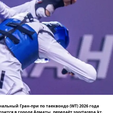
альный Гран-при по таеквондо (WT) 2026 года
тоится в городе Алматы, передаёт sportarena.kz.