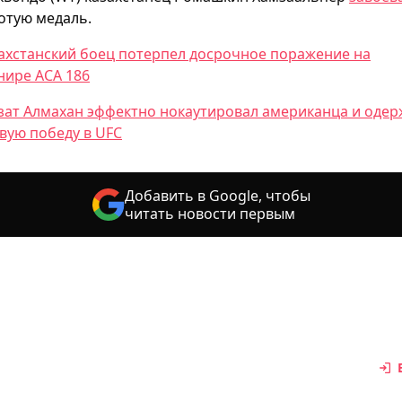
отую медаль.
ахстанский боец потерпел досрочное поражение на
нире АСА 186
зат Алмахан эффектно нокаутировал американца и одер
вую победу в UFC
Добавить в Google, чтобы
читать новости первым