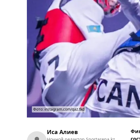
Фото: instagram.com/qaz.tkd
Фин
Иса Алиев
сос
Ночной редактор Sportarena.kz.