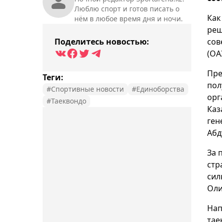
Люблю спорт и готов писать о
Ка
нём в любое время дня и ночи.
реш
Поделитесь новостью:
сов
(ОА
Пре
Теги:
пол
#Спортивные новости
#Единоборства
орг
#Таеквондо
Каз
ген
Абд
За 
стр
сил
Оли
Нап
тае