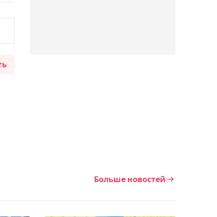
Шойтымов оценил игру
подопечных в матче с
"Улытау" в КПЛ
ть
11:41, Сегодня
Мазбаев выступил с
заявлением после
ничьей "Улытау" с
"Каспием" в КПЛ
11:20, Сегодня
Схожий стиль: что
известно о сопернице
Больше новостей
Рыбакиной в игре за 1/4
финала WTA 1000 в
Торонто