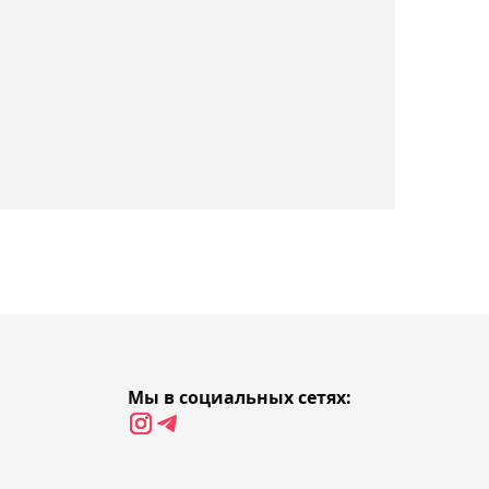
серии WTT Youth
Contender в США
09:15, Сегодня
"Кызылжару" будет
присуждено техническое
поражение в матче
против "Алтая" в КПЛ
08:54, Сегодня
Казахстанец Сажнев
вышел в финал ЧМ по
лёгкой атлетике в
метании диска в США
Мы в социальных сетях:
08:29, Сегодня
Арина Соболенко