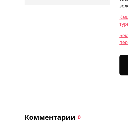
зол
Каз
тур
Бек
пер
Комментарии
0