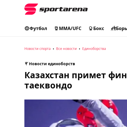
Футбол
MMA/UFC
Бокс
Бор
Новости спорта
Все новости
Единоборства
Новости единоборств
Казахстан примет фин
таеквондо