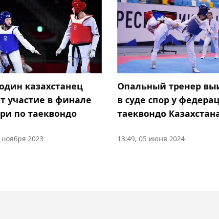
один казахстанец
Опальный тренер вы
т участие в финале
в суде спор у федера
при по таеквондо
таеквондо Казахстан
9 ноября 2023
13:49, 05 июня 2024