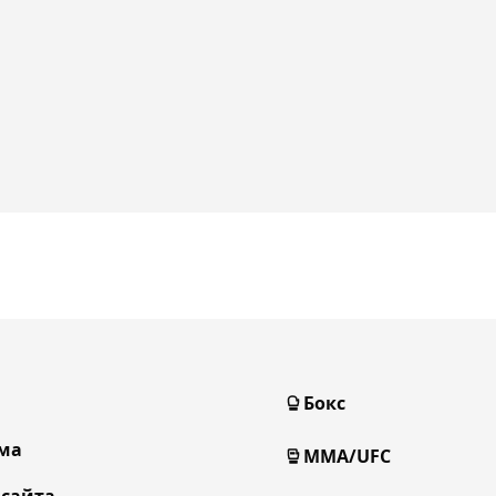
Бокс
ма
MMA/UFC
 сайта