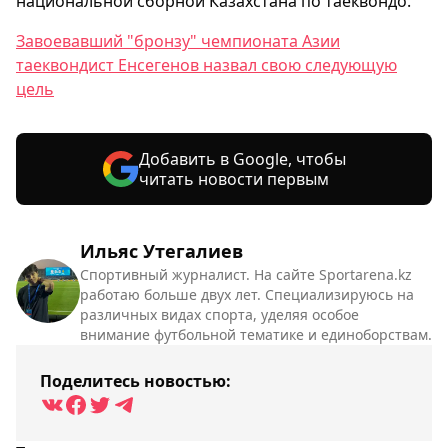
национальной сборной Казахстана по таеквондо.
Завоевавший "бронзу" чемпионата Азии
таеквондист Енсегенов назвал свою следующую
цель
Добавить в Google, чтобы
читать новости первым
Ильяс Утегалиев
Спортивный журналист. На сайте Sportarena.kz
работаю больше двух лет. Специализируюсь на
различных видах спорта, уделяя особое
внимание футбольной тематике и единоборствам.
Поделитесь новостью: