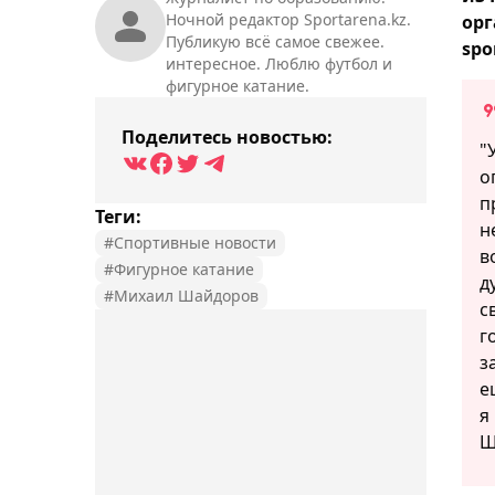
Ночной редактор Sportarena.kz.
орг
Публикую всё самое свежее.
spo
интересное. Люблю футбол и
фигурное катание.
Поделитесь новостью:
"
о
п
Теги:
н
#Спортивные новости
в
#Фигурное катание
д
#Михаил Шайдоров
с
г
з
е
я
Ш