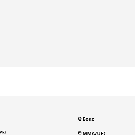
Бокс
ма
MMA/UFC