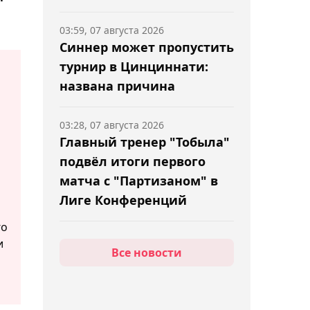
03:59, 07 августа 2026
Синнер может пропустить
турнир в Цинциннати:
названа причина
03:28, 07 августа 2026
Главный тренер "Тобыла"
подвёл итоги первого
ь
матча с "Партизаном" в
Лиге Конференций
го
02:51, 07 августа 2026
и
Все новости
Царукян может получить
бой за титул в случае
победы над Руффи