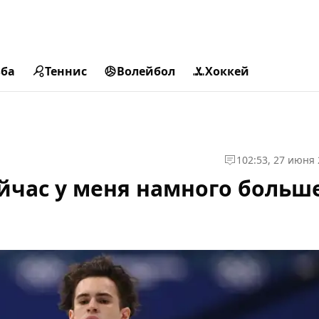
ьба
Теннис
Волейбол
Хоккей
1
02:53, 27 июня
йчас у меня намного больш