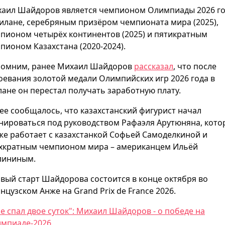
аил Шайдоров является чемпионом Олимпиады 2026 г
илане, серебряным призёром чемпионата мира (2025),
пионом четырёх континентов (2025) и пятикратным
пионом Казахстана (2020-2024).
омним, ранее Михаил Шайдоров
рассказал
, что после
оевания золотой медали Олимпийских игр 2026 года в
ане он перестал получать заработную плату.
ее сообщалось, что казахстанский фигурист начал
нироваться под руководством Рафаэля Арутюняна, кот
же работает с казахстанкой Софьей Самоделкиной и
хкратным чемпионом мира – американцем Ильёй
лининым.
вый старт Шайдорова состоится в конце октября во
нцузском Анже на Grand Prix de France 2026.
не спал двое суток": Михаил Шайдоров - о победе на
мпиаде-2026