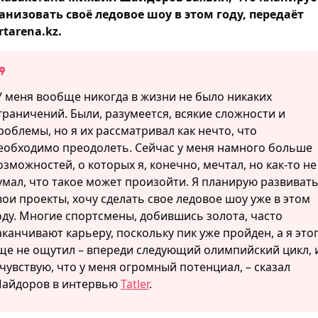
анизовать своё ледовое шоу в этом году, передаёт
rtarena.kz.
У меня вообще никогда в жизни не было никаких
граничений. Были, разумеется, всякие сложности и
роблемы, но я их рассматривал как нечто, что
еобходимо преодолеть. Сейчас у меня намного больше
озможностей, о которых я, конечно, мечтал, но как-то не
умал, что такое может произойти. Я планирую развиват
вои проекты, хочу сделать свое ледовое шоу уже в этом
оду. Многие спортсмены, добившись золота, часто
аканчивают карьеру, поскольку пик уже пройден, а я это
ще не ощутил – впереди следующий олимпийский цикл, 
 чувствую, что у меня огромный потенциал, – сказал
айдоров в интервью
Tatler
.