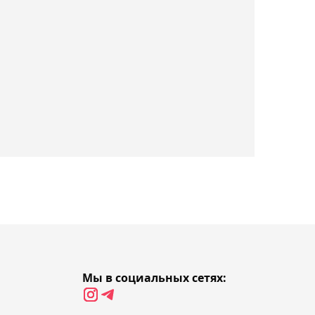
20:02, 06 августа 2026
"Шахтёр" обыграл
"Каспий М" в матче
Первой лиги
19:51, 06 августа 2026
"Условия не выполнены":
в УЕФА заявили, что
бойкот соревнований
ФИФА остаётся в силе
Мы в социальных сетях: