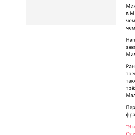
Мих
в М
чем
чем
Нап
зав
Мил
Ран
тре
так
трё
Ма
Пер
фра
"Я 
Оли