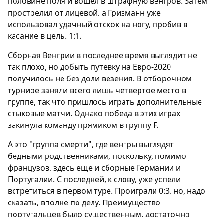
половине поля и вошел в штрафную венгров. Затем
прострелил от лицевой, а Гризманн уже
использовал удачный отскок на ногу, пробив в
касание в цель. 1:1.
Сборная Венгрии в последнее время выглядит не
так плохо, но добыть путевку на Евро-2020
получилось не без доли везения. В отборочном
турнире заняли всего лишь четвертое место в
группе, так что пришлось играть дополнительные
стыковые матчи. Однако победа в этих играх
закинула команду прямиком в группу F.
А это "группа смерти", где венгры выглядят
бедными родственниками, поскольку, помимо
французов, здесь еще и сборные Германии и
Португалии. С последней, к слову, уже успели
встретиться в первом туре. Проиграли 0:3, но, надо
сказать, вполне по делу. Преимущество
португальцев было существенным, достаточно