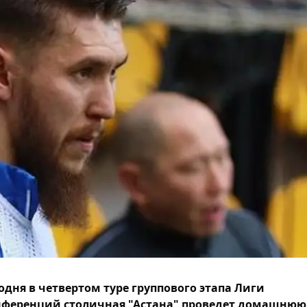
одня в четвертом туре группового этапа Лиги
ференций столичная "Астана" проведет домашнюю