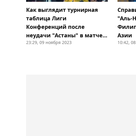
Как выглядит турнирная
Справ
таблица Лиги
"Аль-
Конференций после
Филип
неудачи "Астаны" в матче с
Азии
23:29, 09 ноября 2023
10:42, 0
"Балкани"