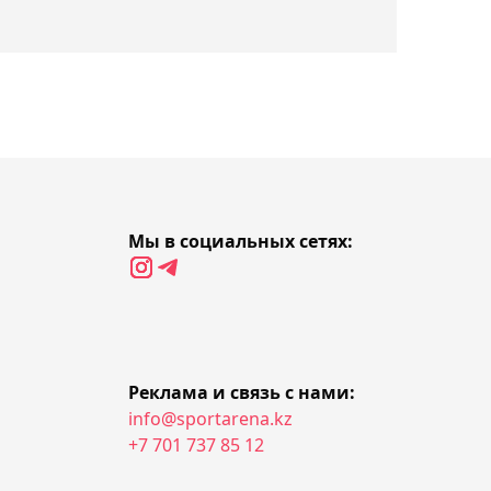
Норвежская футбольная
ассоциация требует
немедленной отставки
Инфантино
17:47, 07 августа 2026
Соня Жиенбаева на
отказе соперницы вышла
Мы в социальных сетях:
в полуфинал турнира в
Испании
17:35, 07 августа 2026
Российский журналист
Реклама и связь с нами:
назвал Джона ван ’т
info@sportarena.kz
Шкипа "бюджетным
+7 701 737 85 12
решением" для сборной