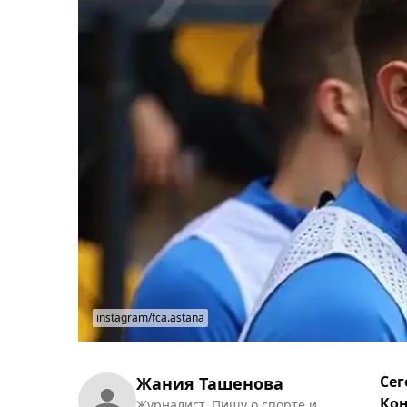
instagram/fca.astana
Сег
Жания Ташенова
Кон
Журналист. Пишу о спорте и