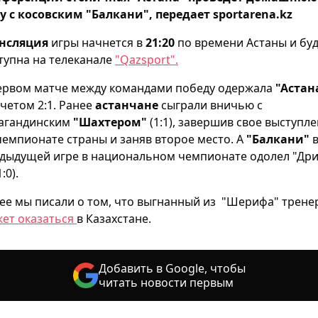
у с косовским "Балкани", передает sportarena.kz
нсляция
игры начнется в
21:20
по времени Астаны и бу
тупна на телеканале
"Qazsport".
ервом матче между командами победу одержала
"Астан
счетом 2:1. Ранее
астанчане
сыграли вничью с
агандинским
"Шахтером"
(1:1), завершив свое выступл
чемпионате страны и заняв второе место. А
"Балкани"
дыдущей игре в национальном чемпионате одолел "Дри
:0).
ее мы писали о том, что выгнанный из "Шерифа" трене
ет оказаться
в Казахстане.
Добавить в Google, чтобы
читать новости первым