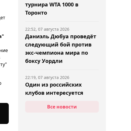
турнира WTA 1000 в
Торонто
дет
22:52, 07 августа 2026
Даниэль Дюбуа проведёт
а"
следующий бой против
ение
экс-чемпиона мира по
в
боксу Уордли
ту"
22:19, 07 августа 2026
р
Один из российских
клубов интересуется
вратарём "Тобыла"
Все новости
Устименко
21:54, 07 августа 2026