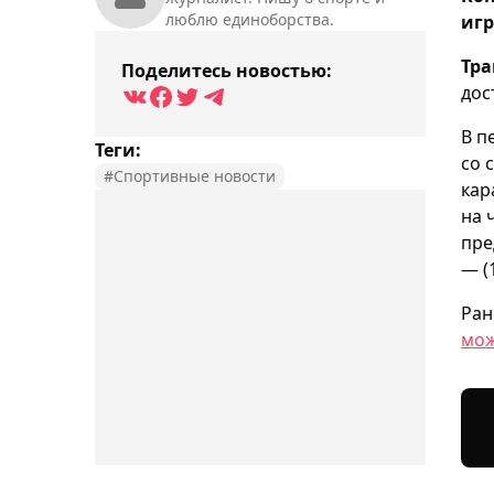
люблю единоборства.
игр
Тра
Поделитесь новостью:
дос
В п
Теги:
со 
#Спортивные новости
кар
на 
пре
— (1
Ран
мож