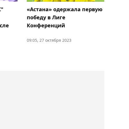
официально возглавил
Ж"
«Астана» одержала первую
столичный "Женис"
победу в Лиге
сле
Конференций
19:10, 07 августа 2026
Баскетболисты "Астаны"
09:05, 27 октября 2023
обратились к Касым-
Жомарту Токаеву из-за
угрозы закрытия клуба
18:34, 07 августа 2026
Канадский форвард СКА
Бландизи может
продолжить карьеру в
"Барысе"
18:11, 07 августа 2026