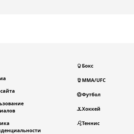
Бокс
ма
MMA/UFC
 сайта
Футбол
ьзование
Хоккей
иалов
тика
Теннис
денциальности