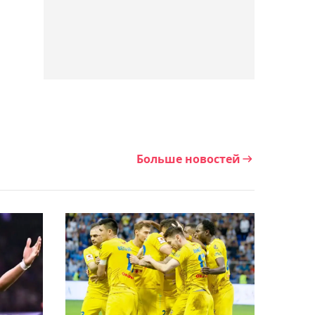
Бугре близок к новому
соглашению с клубом
20:16, 07 августа 2026
Российский теннисист
Карловский отстранён на
3 года за нарушение
антидопинговых правил
Больше новостей
19:52, 07 августа 2026
"Тараз" проиграл
"Жайыку" в матче Первой
лиги
19:28, 07 августа 2026
Владимир Слишкович