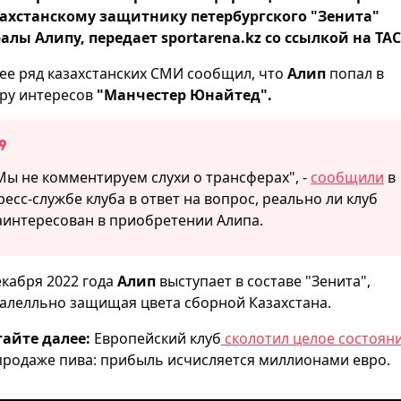
ахстанскому защитнику петербургского "Зенита"
алы Алипу, передает sportarena.kz со ссылкой на ТАС
ее ряд казахстанских СМИ сообщил, что
Алип
попал в
ру интересов
"Манчестер Юнайтед".
Мы не комментируем слухи о трансферах", -
сообщили
в
ресс-службе клуба в ответ на вопрос, реально ли клуб
аинтересован в приобретении Алипа.
екабря 2022 года
Алип
выступает в составе "Зенита",
алелльно защищая цвета сборной Казахстана.
айте далее:
Европейский клуб
сколотил целое состоян
продаже пива: прибыль исчисляется миллионами евро.