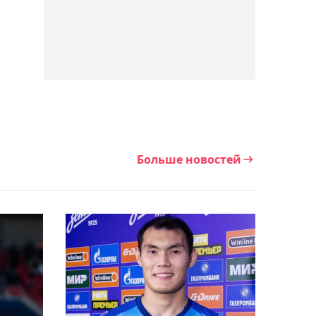
18:11, Сегодня
Норвежская футбольная
ассоциация требует
немедленной отставки
Инфантино
17:47, Сегодня
Больше новостей
Соня Жиенбаева на
отказе соперницы вышла
в полуфинал турнира в
Испании
17:35, Сегодня
Российский журналист
назвал Джона ван ’т