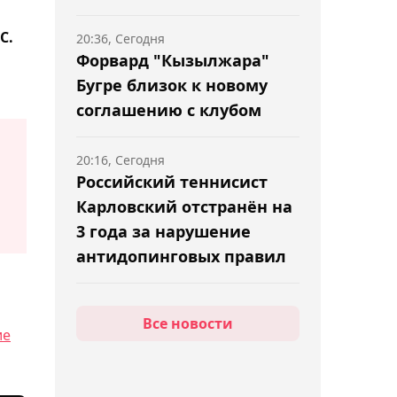
С.
20:36, Сегодня
Форвард "Кызылжара"
Бугре близок к новому
соглашению с клубом
20:16, Сегодня
Российский теннисист
Карловский отстранён на
3 года за нарушение
антидопинговых правил
19:52, Сегодня
Все новости
"Тараз" проиграл
ие
"Жайыку" в матче Первой
лиги