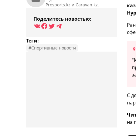
Prosports.kz и Caravan.kz.
каз
Нур
Поделитесь новостью:
Ран
сфе
Теги:
#Спортивные новости
"
п
з
С д
пар
Чит
на 