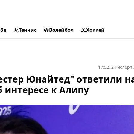
ьба
Теннис
Волейбол
Хоккей
17:52, 24 ноября
естер Юнайтед" ответили н
 интересе к Алипу