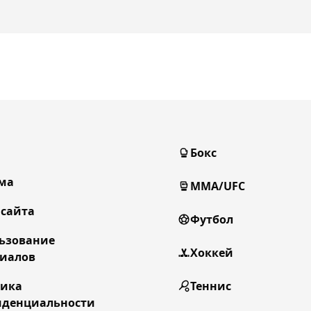
Бокс
ма
MMA/UFC
 сайта
Футбол
ьзование
Хоккей
иалов
тика
Теннис
денциальности