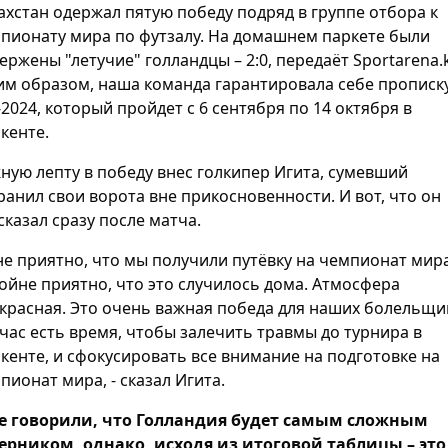
ахстан одержал пятую победу подряд в группе отбора к
пионату мира по футзалу. На домашнем паркете были
ержены "летучие" голландцы – 2:0, передаёт Sportarena.k
им образом, наша команда гарантировала себе прописк
2024, который пройдет с 6 сентября по 14 октября в
кенте.
ную лепту в победу внес голкипер Игита, сумевший
ранил свои ворота вне прикосновенности. И вот, что он
сказал сразу после матча.
не приятно, что мы получили путёвку на чемпионат мира
ойне приятно, что это случилось дома. Атмосфера
красная. Это очень важная победа для наших болельщи
час есть время, чтобы залечить травмы до турнира в
кенте, и сфокусировать все внимание на подготовке на
пионат мира, - сказал Игита.
се говорили, что Голландия будет самым сложным
ерником, однако, исходя из итоговой таблицы – это