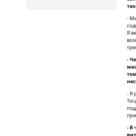
так
- М
сод
Я в
воз
тре
- Ч
мас
том
нес
- Я
Тог
под
при
- В
ви