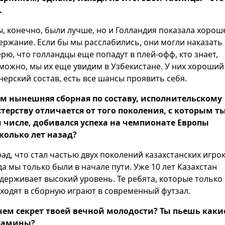
.
ы, конечно, были лучше, но и Голландия показала хорош
ержание. Если бы мы расслабились, они могли наказать 
ерю, что голландцы еще попадут в плей-офф, кто знает,
можно, мы их еще увидим в Узбекистане. У них хороший
нерский состав, есть все шансы проявить себя.
ем нынешняя сборная по составу, исполнительскому
терству отличается от того поколения, с которым ты
 числе, добивался успеха на чемпионате Европы
колько лет назад?
 рад, что стал частью двух поколений казахстанских игрок
да мы только были в начале пути. Уже 10 лет Казахстан
держивает высокий уровень. Те ребята, которые только
ходят в сборную играют в современный футзал.
 чем секрет твоей вечной молодости? Ты пьешь каки
тамины?