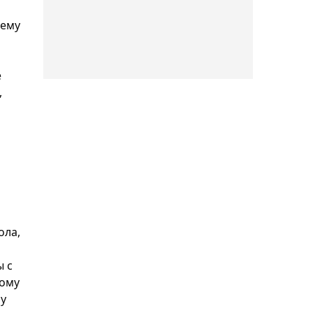
в полуфинал турнира в
нему
Испании
е
17:35, Сегодня
,
Российский журналист
назвал Джона ван ’т
Шкипа "бюджетным
решением" для сборной
Казахстана
17:19, Сегодня
Ербол Мырзабосынов
наградил победителей и
ола,
призеров юношеского
ы с
чемпионата мира по
тому
борьбе
му
17:16, Сегодня