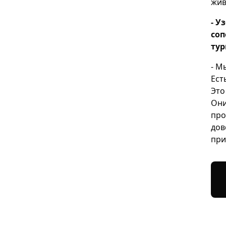
жив
- У
соп
тур
- М
Ест
Это
Они
про
дов
при