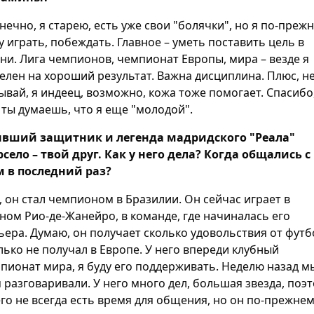
онечно, я старею, есть уже свои "болячки", но я по-преж
у играть, побеждать. Главное – уметь поставить цель в
ни. Лига чемпионов, чемпионат Европы, мира – везде я
елен на хороший результат. Важна дисциплина. Плюс, н
ывай, я индеец, возможно, кожа тоже помогает. Спасибо
 ты думаешь, что я еще "молодой".
ывший защитник и легенда мадридского "Реала"
село – твой друг. Как у него дела? Когда общались с
 в последний раз?
а, он стал чемпионом в Бразилии. Он сейчас играет в
ном Рио-де-Жанейро, в команде, где начиналась его
ьера. Думаю, он получает сколько удовольствия от футб
лько не получал в Европе. У него впереди клубный
пионат мира, я буду его поддерживать. Неделю назад м
 разговаривали. У него много дел, большая звезда, поэ
его не всегда есть время для общения, но он по-прежне