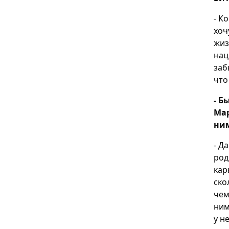
- К
хоч
жиз
нац
заб
что
- Б
Мар
ним
- Д
род
кар
ско
чем
ним
у н