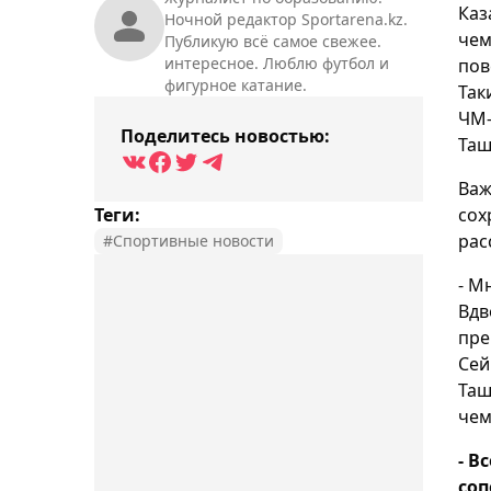
Каз
Ночной редактор Sportarena.kz.
чем
Публикую всё самое свежее.
интересное. Люблю футбол и
пов
фигурное катание.
Так
ЧМ-
Поделитесь новостью:
Таш
Важ
Теги:
сох
рас
#Спортивные новости
- М
Вдв
пре
Сей
Таш
чем
- В
соп