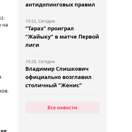
антидопинговых правил
z.
19:52, Сегодня
у на
"Тараз" проиграл
"Жайыку" в матче Первой
лиги
19:28, Сегодня
Владимир Слишкович
.
официально возглавил
столичный "Женис"
ков.
19:10, Сегодня
Все новости
Баскетболисты "Астаны"
обратились к Касым-
Жомарту Токаеву из-за
 не