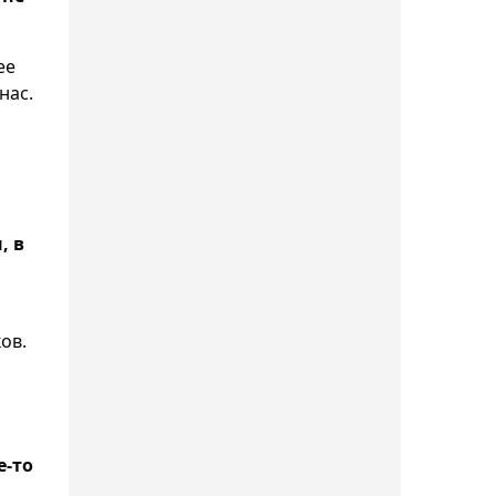
угрозы закрытия клуба
ее
18:34, Сегодня
нас.
Канадский форвард СКА
Бландизи может
продолжить карьеру в
"Барысе"
, в
18:11, Сегодня
Норвежская футбольная
ассоциация требует
немедленной отставки
ов.
Инфантино
17:47, Сегодня
Соня Жиенбаева на
е-то
отказе соперницы вышла