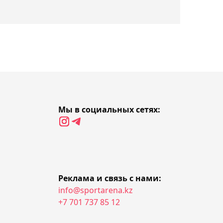
09:00, Сегодня
"Находит способ
побеждать": Tennis Letter
похвалил Рыбакину за
трудовую победу в
Торонто
08:19, Сегодня
Легенда UFC Кормье
Мы в социальных сетях:
подтвердил отмену боя
Чарльза Оливейры и
Армана Царукяна
07:47, Сегодня
Реклама и связь с нами:
Зверев вслед за
info@sportarena.kz
Синнером
+7 701 737 85 12
квалифицировался на