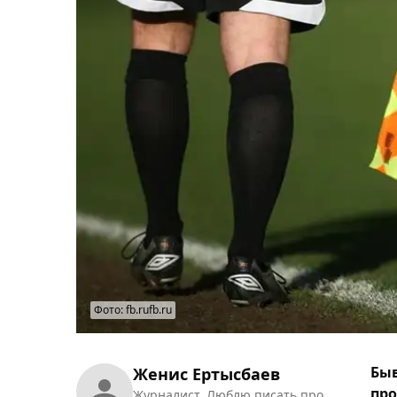
Фото: fb.rufb.ru
Бы
Женис Ертысбаев
про
Журналист. Люблю писать про