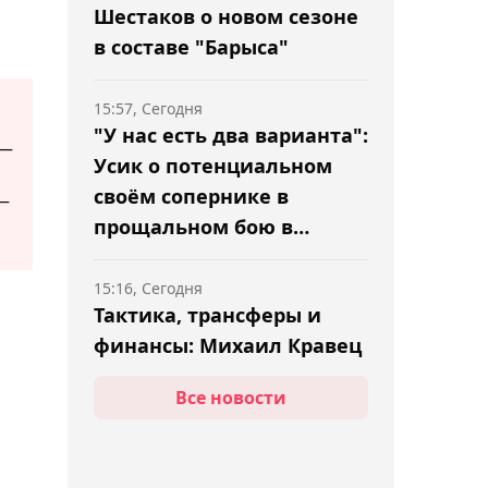
Шестаков о новом сезоне
в составе "Барыса"
15:57, Сегодня
"У нас есть два варианта":
 —
Усик о потенциальном
своём сопернике в
 —
прощальном бою в
карьере
15:16, Сегодня
Тактика, трансферы и
финансы: Михаил Кравец
ответил на насущные
Все новости
вопросы на сборах
"Барыса"
14:36, Сегодня