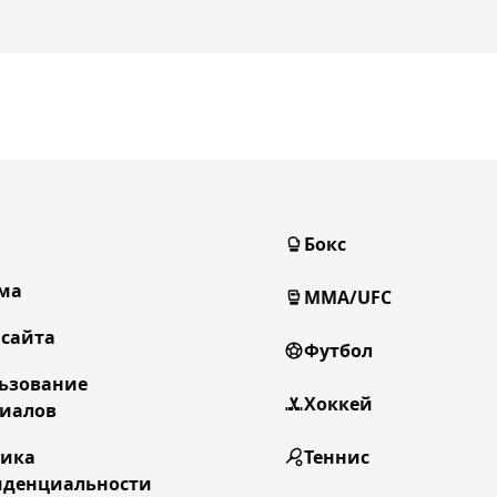
Бокс
ма
MMA/UFC
 сайта
Футбол
ьзование
Хоккей
иалов
тика
Теннис
денциальности