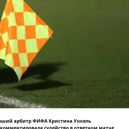
вший арбитр ФИФА Кристина Ункель
комментировала судейство в ответном матче