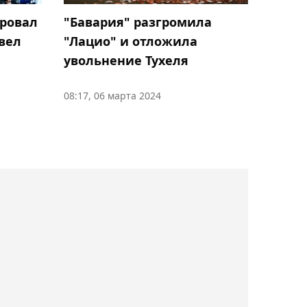
Потенциальная
ровал
"Бавария" разгромила
соперница Рыбакиной
вел
"Лацио" и отложила
Фернандес в восторге от
увольнение Тухеля
победы над Андреевой в
Торонто
08:17, 06 марта 2024
10:19, Сегодня
Бразильский боец UFC
Уокер считает Вердума
величайшим
тяжеловесом в истории
09:39, Сегодня
Чемпион UFC Гейджи
может освободить титул
ради боя с Махачевым