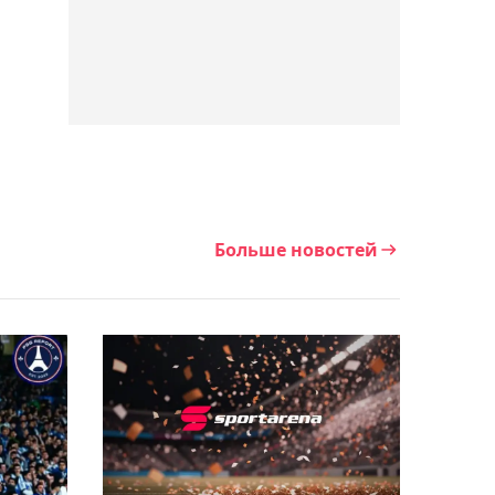
Мейирима": менеджер
Алимханулы Климас о
титульном бое
Нурсултанова
12:23, Сегодня
Волкановски может
провести титульный бой
с Евлоевым на UFC 333 в
Больше новостей
Абу-Даби
11:43, Сегодня
Стал известен состав
лучников из Казахстана
на Азиатские игры-2026
11:04, Сегодня