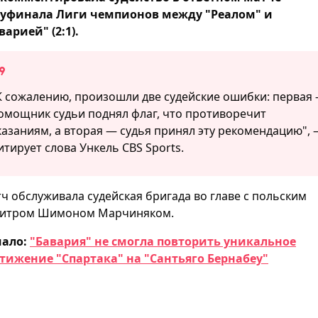
уфинала Лиги чемпионов между "Реалом" и
варией" (2:1).
К сожалению, произошли две судейские ошибки: первая
омощник судьи поднял флаг, что противоречит
казаниям, а вторая — судья принял эту рекомендацию",
итирует слова Ункель CBS Sports.
ч обслуживала судейская бригада во главе с польским
итром Шимоном Марчиняком.
чало:
"Бавария" не смогла повторить уникальное
тижение "Спартака" на "Сантьяго Бернабеу"