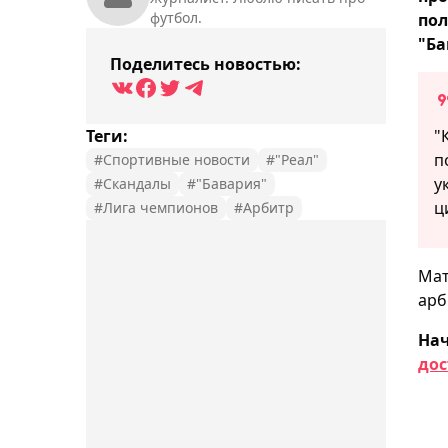
футбол.
пол
"Ба
Поделитесь новостью:
Теги:
"
п
#Спортивные новости
#"Реал"
у
#Скандалы
#"Бавария"
ц
#Лига чемпионов
#Арбитр
Мат
арб
На
дос