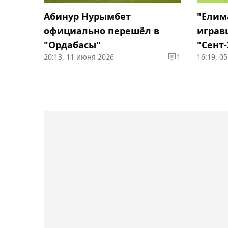
"Елим
Абинур Нурымбет
играв
официально перешёл в
"Сент
"Ордабасы"
20:13, 11 июня 2026
1
16:19, 0