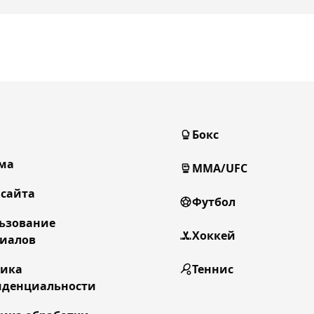
Бокс
ма
MMA/UFC
 сайта
Футбол
ьзование
Хоккей
иалов
тика
Теннис
денциальности