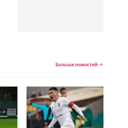
– Гэрри
04:26, 07 августа 2026
Наставник "Партизана"
высказался после
разгромной победы над
"Тобылом"
Больше новостей
03:59, 07 августа 2026
Синнер может пропустить
турнир в Цинциннати:
названа причина
03:28, 07 августа 2026
Главный тренер "Тобыла"
подвёл итоги первого