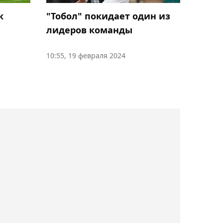
матча с "Партизаном" в
к
"Тобол" покидает один из
Лиге Конференций
лидеров команды
02:51, 07 августа 2026
10:55, 19 февраля 2024
Царукян может получить
бой за титул в случае
победы над Руффи
02:08, 07 августа 2026
"Тобыл" разгромно
проиграл "Партизану" в
Лиге Конференций
01:51, 07 августа 2026
Ига Швёнтек вышла в
четвёртый круг турнира в