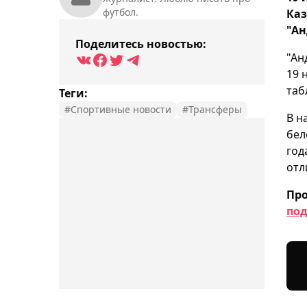
футбол.
Каз
"Ан
Поделитесь новостью:
"Ан
19 
таб
Теги:
#Спортивные новости
#Трансферы
В н
бел
год
отл
Про
под