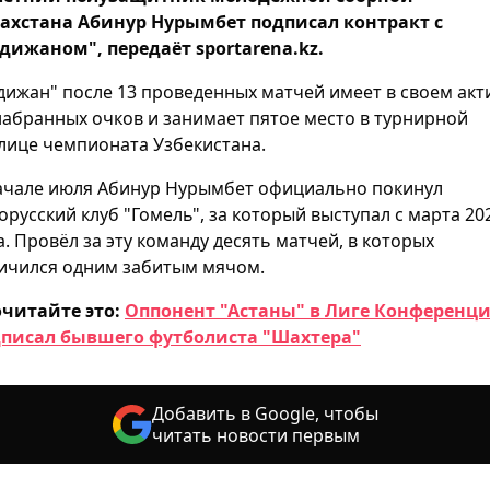
ахстана Абинур Нурымбет подписал контракт с
дижаном", передаёт sportarena.kz.
дижан" после 13 проведенных матчей имеет в своем акт
набранных очков и занимает пятое место в турнирной
лице чемпионата Узбекистана.
ачале июля Абинур Нурымбет официально покинул
орусский клуб "Гомель", за который выступал с марта 20
а. Провёл за эту команду десять матчей, в которых
ичился одним забитым мячом.
читайте это:
Оппонент "Астаны" в Лиге Конференц
писал бывшего футболиста "Шахтера"
Добавить в Google, чтобы
читать новости первым