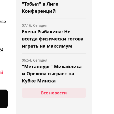
"Тобыл" в Лиге
Конференций
иве
07:16, Сегодня
Елена Рыбакина: Не
всегда физически готова
играть на максимум
24
06:54, Сегодня
"Металлург" Михайлиса
ий
и Орехова сыграет на
Кубке Минска
Все новости
06:30, Сегодня
Менеджер Махачева
назвал Камару Усмана