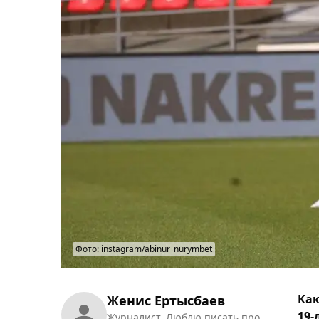
Фото: instagram/abinur_nurymbet
Как
Женис Ертысбаев
19-
Журналист. Люблю писать про