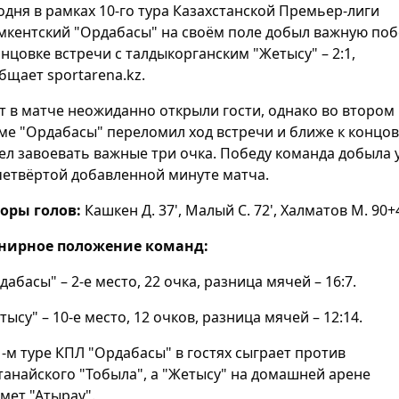
одня в рамках 10-го тура Казахстанской Премьер-лиги
кентский "Ордабасы" на своём поле добыл важную поб
онцовке встречи с талдыкорганским "Жетысу" – 2:1,
бщает sportarena.kz.
т в матче неожиданно открыли гости, однако во втором
ме "Ордабасы" переломил ход встречи и ближе к концов
ел завоевать важные три очка. Победу команда добыла 
четвёртой добавленной минуте матча.
оры голов:
Кашкен Д. 37', Малый С. 72', Халматов М. 90+4
нирное положение команд:
дабасы" – 2-е место, 22 очка, разница мячей – 16:7.
тысу" – 10-е место, 12 очков, разница мячей – 12:14.
1-м туре КПЛ "Ордабасы" в гостях сыграет против
танайского "Тобыла", а "Жетысу" на домашней арене
мет "Атырау".