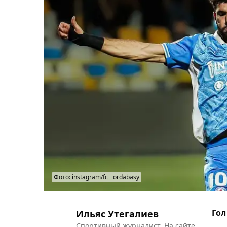
Фото: instagram/fc__ordabasy
Гол
Ильяс Утегалиев
Спортивный журналист. На сайте