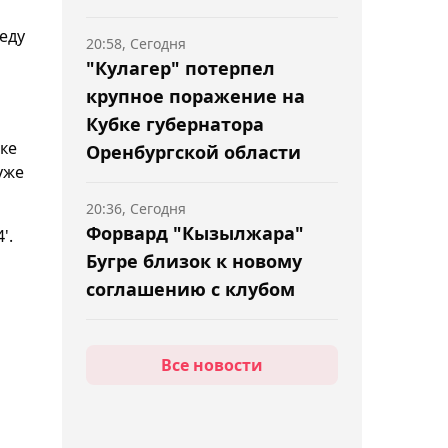
еду
20:58, Сегодня
"Кулагер" потерпел
крупное поражение на
Кубке губернатора
ке
Оренбургской области
уже
20:36, Сегодня
Форвард "Кызылжара"
'.
Бугре близок к новому
соглашению с клубом
20:16, Сегодня
Все новости
Российский теннисист
Карловский отстранён на
3 года за нарушение