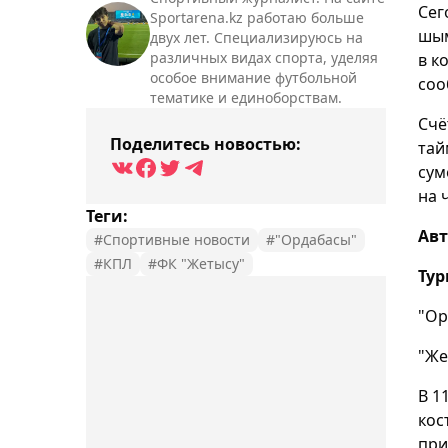
Сег
Sportarena.kz работаю больше
шым
двух лет. Специализируюсь на
различных видах спорта, уделяя
в к
особое внимание футбольной
соо
тематике и единоборствам.
Счё
Поделитесь новостью:
тай
сум
на 
Теги:
Авт
#Спортивные новости
#"Ордабасы"
#КПЛ
#ФК "Жетысу"
Тур
"Ор
"Же
В 1
кос
при