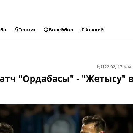
ьба
Теннис
Волейбол
Хоккей
1
22:02, 17 мая
тч "Ордабасы" - "Жетысу" 