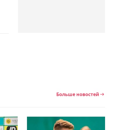
автографом продали на
аукционе за 5,3 млн тенге
04:55, 07 августа 2026
Макгрегор назвал
победителя боя Махачев
– Гэрри
04:26, 07 августа 2026
Наставник "Партизана"
высказался после
Больше новостей
разгромной победы над
"Тобылом"
03:59, 07 августа 2026
Синнер может пропустить