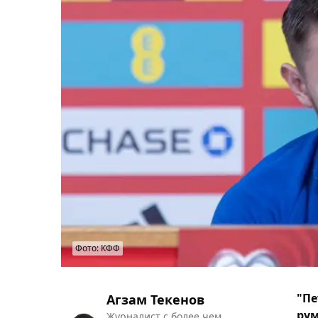
Фото: КФФ
"Пе
Агзам Текенов
рум
Журналист с более чем