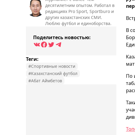
десятилетним опытом. Работал в
пер
редакциях Pro Sport, Sportburo и
других казахстанских СМИ.
Вст
Люблю футбол и единоборства.
В с
Поделитесь новостью:
Бор
Еди
Каз
Теги:
мат
#Спортивные новости
#Казахстанский футбол
По 
#Абат Аймбетов
таб
рас
Так
уча
див
Топ