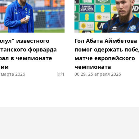
олул" известного
Гол Абата Аймбетова
станского форварда
помог одержать побе
рал в чемпионате
матче европейского
нии
чемпионата
2 марта 2026
1
00:29, 25 апреля 2026