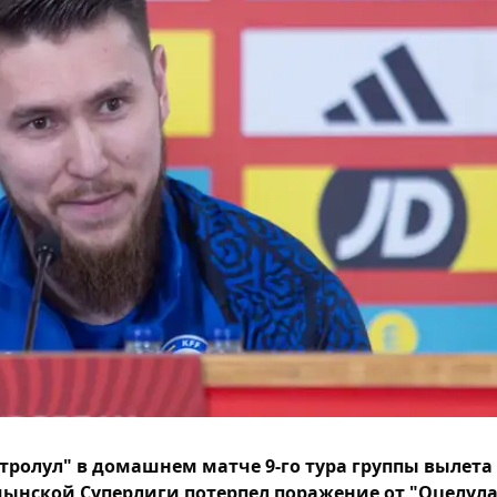
тролул" в домашнем матче 9-го тура группы вылета
ынской Суперлиги потерпел поражение от "Оцелула