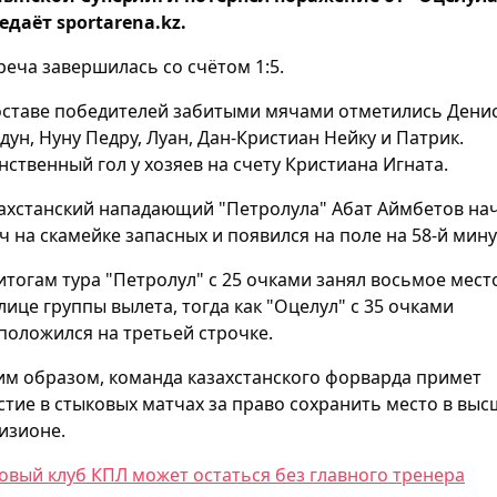
едаёт sportarena.kz.
реча завершилась со счётом 1:5.
оставе победителей забитыми мячами отметились Дени
дун, Нуну Педру, Луан, Дан-Кристиан Нейку и Патрик.
нственный гол у хозяев на счету Кристиана Игната.
ахстанский нападающий "Петролула" Абат Аймбетов на
ч на скамейке запасных и появился на поле на 58-й мину
итогам тура "Петролул" с 25 очками занял восьмое мест
лице группы вылета, тогда как "Оцелул" с 35 очками
положился на третьей строчке.
им образом, команда казахстанского форварда примет
стие в стыковых матчах за право сохранить место в вы
изионе.
овый клуб КПЛ может остаться без главного тренера