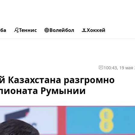
ьба
Теннис
Волейбол
Хоккей
1
00:43, 19 мая
й Казахстана разгромно
мпионата Румынии