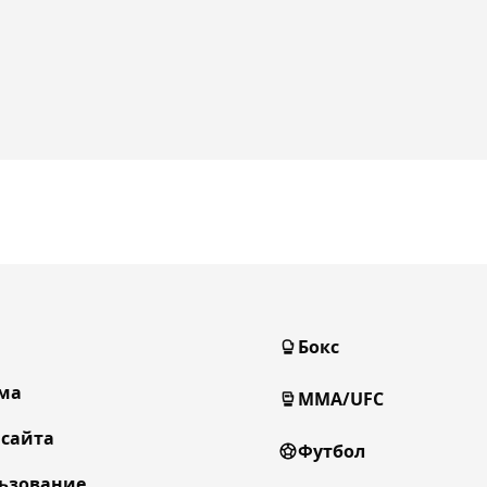
Бокс
ма
MMA/UFC
 сайта
Футбол
ьзование