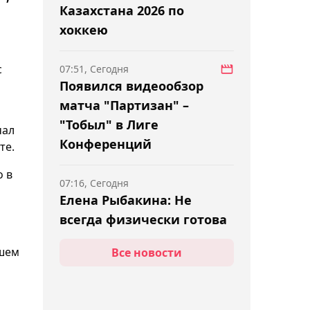
Казахстана 2026 по
хоккею
с
07:51, Сегодня
Появился видеообзор
матча "Партизан" –
"Тобыл" в Лиге
чал
Конференций
те.
о в
07:16, Сегодня
Елена Рыбакина: Не
всегда физически готова
играть на максимум
сшем
Все новости
06:54, Сегодня
"Металлург" Михайлиса