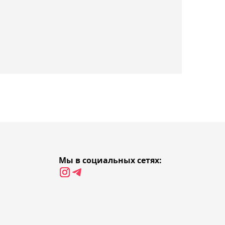
проиграл "Партизану" в
Лиге Конференций
01:51, 07 августа 2026
Ига Швёнтек вышла в
четвёртый круг турнира в
Торонто
01:09, 07 августа 2026
Казахстанский хоккеист
Буяльский помог
"Полонии" победить в
Мы в социальных сетях:
товарищеском матче
00:44, 07 августа 2026
Анкалаев объяснил,
почему считает Джона