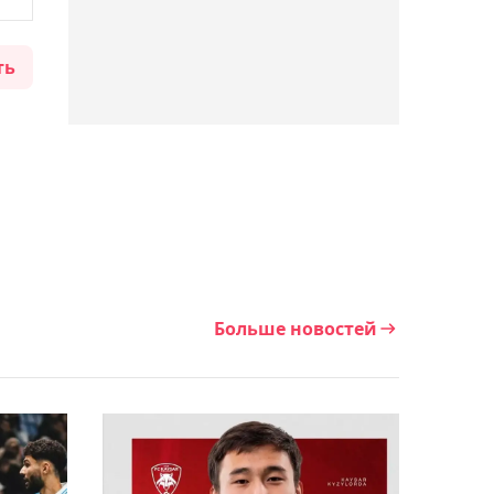
21:54, 07 августа 2026
"Туран" разгромил
"Астану М" в матче
ть
Первой лиги
21:16, 07 августа 2026
В Минспорта раскрыли
причины возможного
закрытия БК "Астана"
20:58, 07 августа 2026
Больше новостей
"Кулагер" потерпел
крупное поражение на
Кубке губернатора
Оренбургской области
20:36, 07 августа 2026