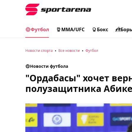
Футбол
MMA/UFC
Бокс
Бор
Новости спорта
Все новости
Футбол
Новости футбола
"Ордабасы" хочет вер
полузащитника Абик