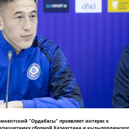
кентский "Ордабасы" проявляет интерес к
узащитнику сборной Казахстана и кызылординско