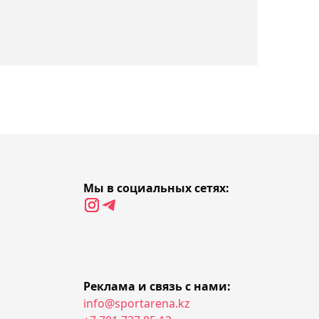
Владимир Слишкович
официально возглавил
столичный "Женис"
19:10, 07 августа 2026
Баскетболисты "Астаны"
обратились к Касым-
Жомарту Токаеву из-за
угрозы закрытия клуба
Мы в социальных сетях:
18:34, 07 августа 2026
Канадский форвард СКА
Бландизи может
продолжить карьеру в
"Барысе"
Реклама и связь с нами:
info@sportarena.kz