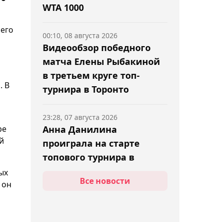
WTA 1000
его
00:10, 08 августа 2026
Видеообзор победного
матча Елены Рыбакиной
в третьем круге топ-
. В
турнира в Торонто
23:28, 07 августа 2026
ре
Анна Данилина
й
проиграла на старте
топового турнира в
Торонто
ых
Все новости
 он
23:09, 07 августа 2026
Елена Рыбакина с трудом