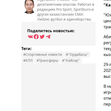
десятилетним опытом. Работал в
"Ка
редакциях Pro Sport, Sportburo и
других казахстанских СМИ.
"Юж
Люблю футбол и единоборства.
цен
тра
Поделитесь новостью:
Аби
рег
Теги:
тек
кыз
#Спортивные новости
#"Ордабасы"
#КПЛ
#Трансферы
#"Кайсар"
29-
202
выс
В н
игр
отм
пер