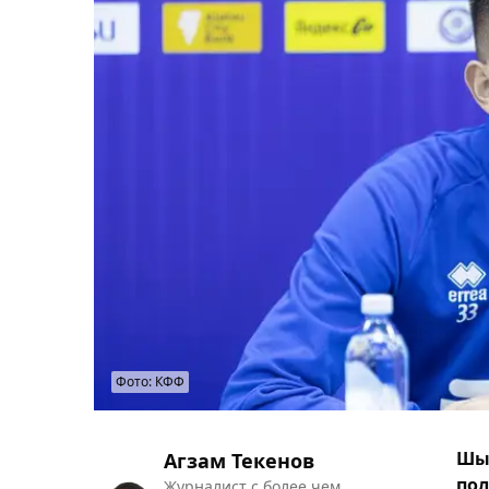
Фото: КФФ
Шым
Агзам Текенов
пол
Журналист с более чем