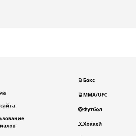
Бокс
ма
MMA/UFC
 сайта
Футбол
ьзование
Хоккей
иалов