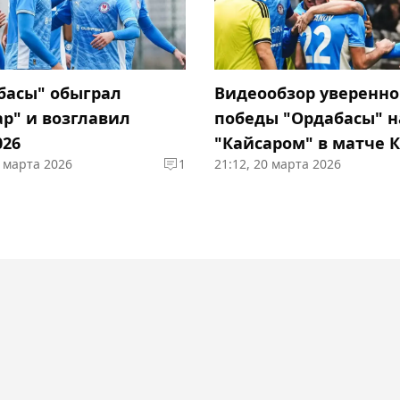
басы" обыграл
Видеообзор уверенн
ар" и возглавил
победы "Ордабасы" н
026
"Кайсаром" в матче 
0 марта 2026
1
21:12, 20 марта 2026