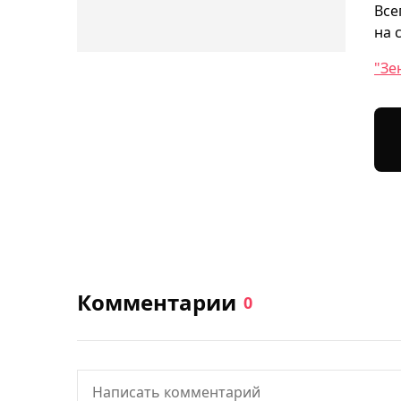
Все
на 
"Зе
Комментарии
0