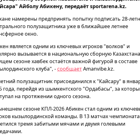
йсара" Айболу Абикену, передаёт sportarena.kz.
ане намерены предпринять попытку подписать 28-летн
трального полузащитника уже в ближайшее летнее
нсферное окно.
кен является одним из ключевых игроков "волков" и
улярно вызывается в национальную сборную Казахстана
ущем сезоне хавбек остаётся важной фигурой в составе
ылординского клуба", -
сообщает
Amanvibe.kz.
летний полузащитник присоединился к "Кайсару" в янва
5 года, перейдя из шымкентского "Ордабасы", за которы
тупал на протяжении одного сезона.
ынешнем сезоне КПЛ-2026 Абикен стал одним из ключев
оков кызылординской команды. В 13 матчах чемпионата
етился тремя забитыми мячами и двумя голевыми
едачами.