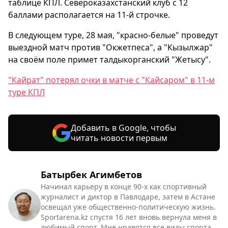
таблице КПЛ. Североказахстанский клуб с 12
баллами располагается на 11-й строчке.
В следующем туре, 28 мая, "красно-белые" проведут
выездной матч против "Окжетпеса", а "Кызылжар"
на своём поле примет талдыкорганский "Жетысу".
"Кайрат" потерял очки в матче с "Кайсаром" в 11-м
туре КПЛ
Добавить в Google, чтобы
читать новости первым
Батырбек Агимбетов
Начинал карьеру в конце 90-х как спортивный
журналист и диктор в Павлодаре, затем в Астане
освещал уже общественно-политическую жизнь.
Sportarena.kz спустя 16 лет вновь вернула меня в
любимый спорт. Мне нравятся все виды спорта,