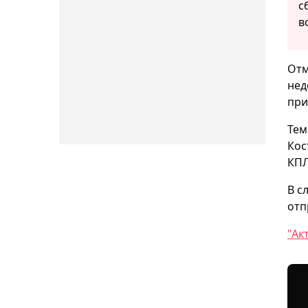
с
в
Отм
нед
при
Тем
Кос
КПЛ
В с
отп
"Ак