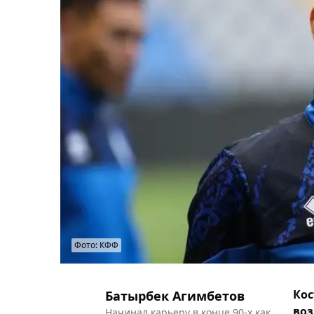
Фото: КФФ
Кос
Батырбек Агимбетов
воз
Начинал карьеру в конце 90-х как