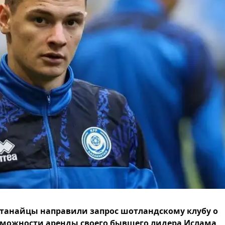
танайцы направили запрос шотландскому клубу о
можности аренды своего бывшего лидера Ислама