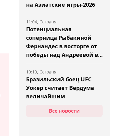
на Азиатские игры-2026
11:04, Сегодня
Потенциальная
соперница Рыбакиной
Фернандес в восторге от
победы над Андреевой в
Торонто
10:19, Сегодня
Бразильский боец UFC
Уокер считает Вердума
а
величайшим
н
тяжеловесом в истории
Все новости
09:39, Сегодня
Чемпион UFC Гейджи