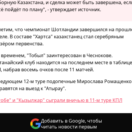
борную Казахстана, и сделка может быть завершена, есл
сё пойдёт по плану", - утверждает источник.
етим, что чемпионат Шотландии завершился на прошл
еле. В составе "Хартса" казахстанец стал серебряным
зёром первенства.
 временем, "Тобыл" заинтересован в Чеснокове.
танайский клуб находится на последнем месте в таблиц
, набрав восемь очков после 11 матчей.
ледующем 12-м туре подопечные Мирослава Ромащенко
равятся на выезд к "Атырау".
тобе" и "Кызылжар" сыграли вничью в 11-м туре КПЛ
Добавить в Google, чтобы
читать новости первым