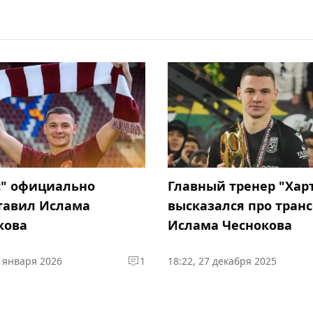
с" официально
Главный тренер "Хар
тавил Ислама
высказался про тран
кова
Ислама Чеснокова
7 января 2026
1
18:22, 27 декабря 2025