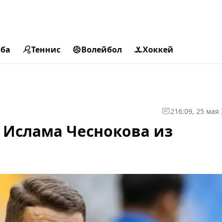
ьба
Теннис
Волейбол
Хоккей
2
16:09, 25 мая
ь Ислама Чеснокова из