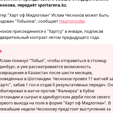
нокова, передаёт sportarena.kz.
гер "Харт оф Мидлотиан" Ислам Чесноков может быть
ндован "Тобылом", сообщает
Heartsinsider
.
ноков присоединился к "Хартсу" в январе, подписав
дварительный контракт летом предыдущего года.
Ислам покинул "Тобыл", чтобы отправиться в столицу
динбург, и уже рассматривается возможность
озвращения в Казахстан после шести месяцев,
роведённых в Шотландии. Чесноков провёл 11 матчей з
Хартс", забив 1 гол и отдав 0 результативных передач. О
ебютировал в матче против "Фалкирка" в Кубке
отландии и сыграл в эдинбургском дерби после своего
ервого выхода на поле в форме "Харт оф Мидлотиан". В
лижайшие недели Чеснокову предстоит выступление за