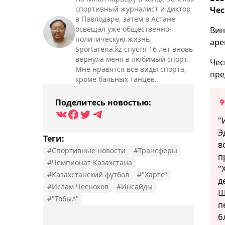
спортивный журналист и диктор
Чес
в Павлодаре, затем в Астане
освещал уже общественно-
Вин
политическую жизнь.
аре
Sportarena.kz спустя 16 лет вновь
вернула меня в любимый спорт.
Чес
Мне нравятся все виды спорта,
пре
кроме бальных танцев.
Поделитесь новостью:
"
Э
Теги:
в
#Спортивные новости
#Трансферы
п
#Чемпионат Казахстана
"
#Казахстанский футбол
#"Хартс"
д
#Ислам Чесноков
#Инсайды
Ш
#"Тобыл"
п
б