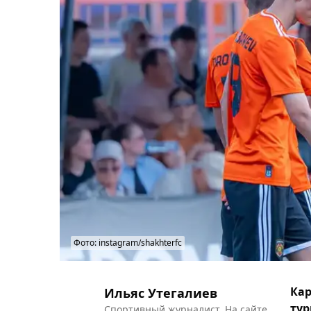
Фото: instagram/shakhterfc
Кар
Ильяс Утегалиев
тур
Спортивный журналист. На сайте