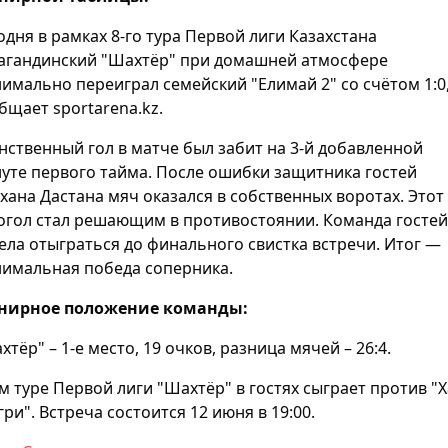
одня в рамках 8-го тура Первой лиги Казахстана
агандинский "Шахтёр" при домашней атмосфере
имально переиграл семейский "Елимай 2" со счётом 1:0
бщает sportarena.kz.
нственный гол в матче был забит на 3-й добавленной
уте первого тайма. После ошибки защитника гостей
хана Дастана мяч оказался в собственных воротах. Этот
огол стал решающим в противостоянии. Команда гостей
ела отыграться до финального свистка встречи. Итог —
имальная победа соперника.
нирное положение команды:
хтёр" – 1-е место, 19 очков, разница мячей – 26:4.
-м туре Первой лиги "Шахтёр" в гостях сыграет против "Х
гри". Встреча состоится 12 июня в 19:00.