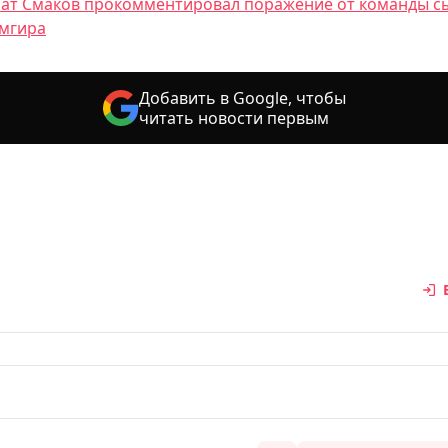
ат Смаков прокомментировал поражение от команды с
мгира
Добавить в Google, чтобы
читать новости первым