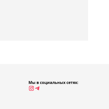
12:23, Сегодня
Волкановски может
провести титульный бой
с Евлоевым на UFC 333 в
Абу-Даби
11:43, Сегодня
Стал известен состав
лучников из Казахстана
на Азиатские игры-2026
11:04, Сегодня
Потенциальная
Мы в социальных сетях:
соперница Рыбакиной
Фернандес в восторге от
победы над Андреевой в