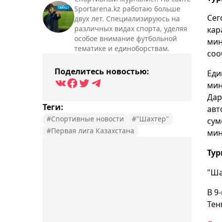
Sportarena.kz работаю больше
Сег
двух лет. Специализируюсь на
различных видах спорта, уделяя
кар
особое внимание футбольной
мин
тематике и единоборствам.
соо
Поделитесь новостью:
Еди
мин
Дар
Теги:
авт
#Спортивные новости
#"Шахтер"
сум
#Первая лига Казахстана
мин
Тур
"Ша
В 9
Тен