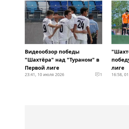
Видеообзор победы
"Шахт
"Шахтёра" над "Тураном" в
побед
Первой лиге
лиге
23:41, 10 июля 2026
1
16:58, 0