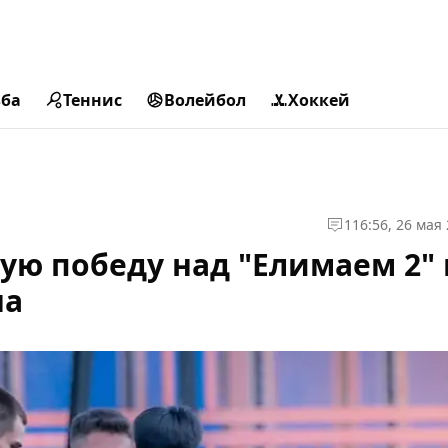
ьба
Теннис
Волейбол
Хоккей
1
16:56, 26 мая
ую победу над "Елимаем 2" 
на