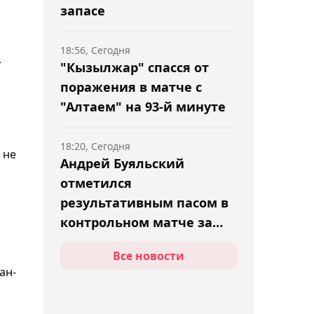
запасе
18:56, Сегодня
,
"Кызылжар" спасся от
поражения в матче с
"Алтаем" на 93-й минуте
18:20, Сегодня
 не
Андрей Буяльский
отметился
результативным пасом в
контрольном матче за
"Полонию Бытом"
Все новости
17:43, Сегодня
ан-
Теннисистка Соня
Жиенбаева вышла в