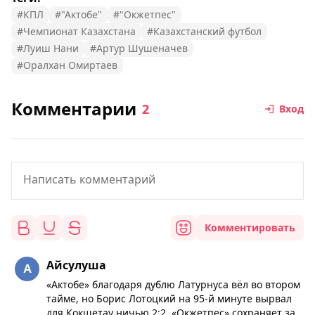
#КПЛ
#"Актобе"
#"Окжетпес"
#Чемпионат Казахстана
#Казахстанский футбол
#Луиш Нани
#Артур Шушеначев
#Оралхан Омиртаев
Комментарии
2
Вход
Комментировать
Айсулуша
«Актобе» благодаря дублю Латурнуса вёл во втором
тайме, но Борис Лотоцкий на 95-й минуте вырвал
для Кокшетау ничью 2:2. «Окжетпес» сохраняет за