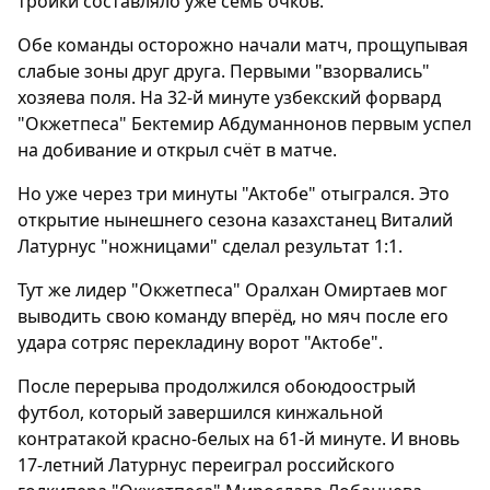
тройки составляло уже семь очков.
Обе команды осторожно начали матч, прощупывая
слабые зоны друг друга. Первыми "взорвались"
хозяева поля. На 32-й минуте узбекский форвард
"Окжетпеса" Бектемир Абдуманнонов первым успел
на добивание и открыл счёт в матче.
Но уже через три минуты "Актобе" отыгрался. Это
открытие нынешнего сезона казахстанец Виталий
Латурнус "ножницами" сделал результат 1:1.
Тут же лидер "Окжетпеса" Оралхан Омиртаев мог
выводить свою команду вперёд, но мяч после его
удара сотряс перекладину ворот "Актобе".
После перерыва продолжился обоюдоострый
футбол, который завершился кинжальной
контратакой красно-белых на 61-й минуте. И вновь
17-летний Латурнус переиграл российского