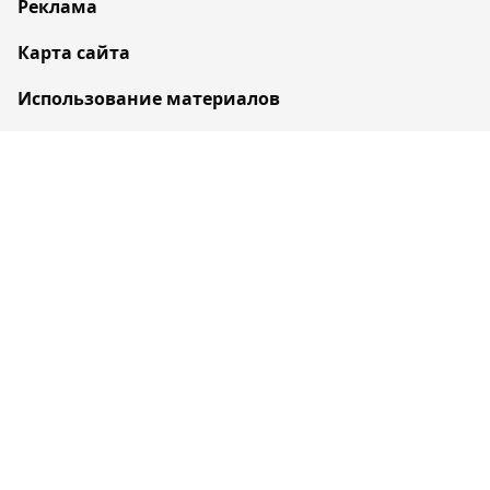
Реклама
Карта сайта
Использование материалов
Политика конфиденциальности
Политика обработки персональных данных
Архив новостей
Бокс
MMA/UFC
Футбол