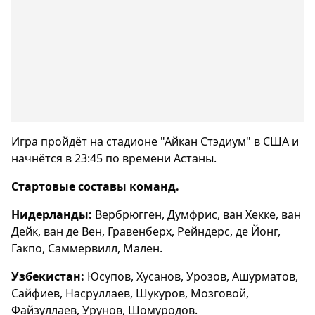
Игра пройдёт на стадионе "Айкан Стэдиум" в США и
начнётся в 23:45 по времени Астаны.
Стартовые составы команд.
Нидерланды:
Вербрюгген, Думфрис, ван Хекке, ван
Дейк, ван де Вен, Гравенберх, Рейндерс, де Йонг,
Гакпо, Саммервилл, Мален.
Узбекистан:
Юсупов, Хусанов, Урозов, Ашурматов,
Сайфиев, Насруллаев, Шукуров, Мозговой,
Файзуллаев, Урунов, Шомуродов.