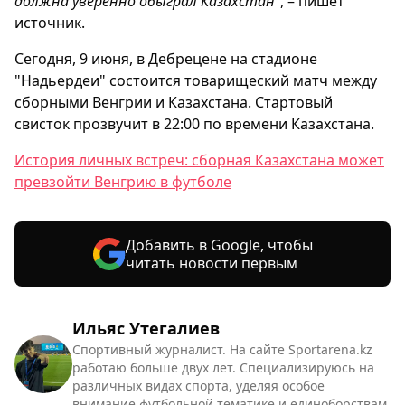
должна уверенно обыграл Казахстан"
, – пишет
источник.
Сегодня, 9 июня, в Дебрецене на стадионе
"Надьердеи" состоится товарищеский матч между
сборными Венгрии и Казахстана. Стартовый
свисток прозвучит в 22:00 по времени Казахстана.
История личных встреч: сборная Казахстана может
превзойти Венгрию в футболе
Добавить в Google, чтобы
читать новости первым
Ильяс Утегалиев
Спортивный журналист. На сайте Sportarena.kz
работаю больше двух лет. Специализируюсь на
различных видах спорта, уделяя особое
внимание футбольной тематике и единоборствам.