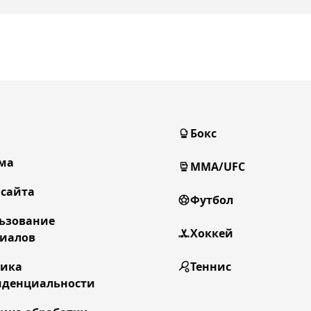
Бокс
ма
MMA/UFC
 сайта
Футбол
ьзование
Хоккей
иалов
тика
Теннис
денциальности