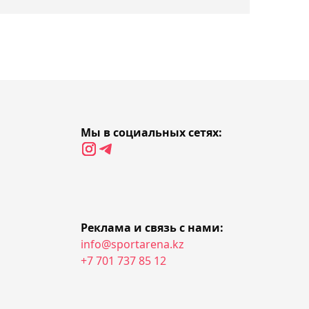
09:00, Сегодня
"Находит способ
побеждать": Tennis Letter
похвалил Рыбакину за
трудовую победу в
Торонто
08:19, Сегодня
Мы в социальных сетях:
Легенда UFC Кормье
подтвердил отмену боя
Чарльза Оливейры и
Армана Царукяна
Реклама и связь с нами:
07:47, Сегодня
info@sportarena.kz
Зверев вслед за
+7 701 737 85 12
Синнером
квалифицировался на