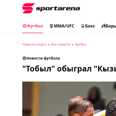
Футбол
MMA/UFC
Бокс
Бор
Новости спорта
Все новости
Футбол
Новости футбола
"Тобыл" обыграл "Кыз