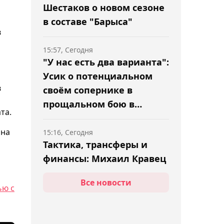
Шестаков о новом сезоне
в составе "Барыса"
в
15:57, Сегодня
"У нас есть два варианта":
Усик о потенциальном
в
своём сопернике в
прощальном бою в
та.
карьере
 на
15:16, Сегодня
Тактика, трансферы и
финансы: Михаил Кравец
ответил на насущные
Все новости
вопросы на сборах
ью с
"Барыса"
14:36, Сегодня