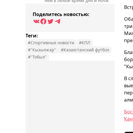
нём в любое время дня и ночи.
Вст
Поделитесь новостью:
Оба
три
Мил
Теги:
пре
#Спортивные новости
#КПЛ
#"Кызылжар"
#Казахстанский футбол
Бла
#"Тобыл"
бор
"Кы
В с
вые
пер
алм
Бос
Кан