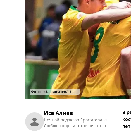
Фото: instagram.com/fctobol
В р
Иса Алиев
кос
Ночной редактор Sportarena.kz.
Люблю спорт и готов писать о
пет