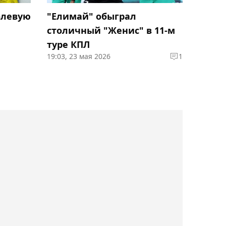
Потенциальная
олевую
"Елимай" обыграл
соперница Рыбакиной
столичный "Женис" в 11-м
Фернандес в восторге от
туре КПЛ
победы над Андреевой в
19:03, 23 мая 2026
1
Торонто
10:19, Сегодня
Бразильский боец UFC
Уокер считает Вердума
величайшим
тяжеловесом в истории
09:39, Сегодня
Чемпион UFC Гейджи
может освободить титул
ради боя с Махачевым