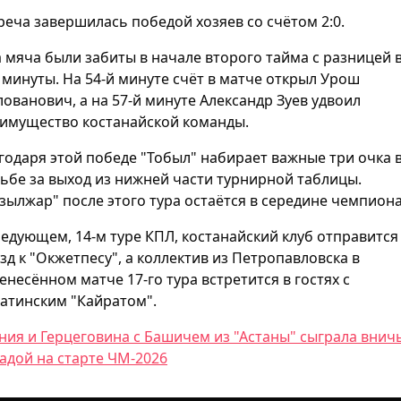
реча завершилась победой хозяев со счётом 2:0.
 мяча были забиты в начале второго тайма с разницей 
 минуты. На 54-й минуте счёт в матче открыл Урош
ованович, а на 57-й минуте Александр Зуев удвоил
имущество костанайской команды.
годаря этой победе "Тобыл" набирает важные три очка 
ьбе за выход из нижней части турнирной таблицы.
зылжар" после этого тура остаётся в середине чемпиона
ледующем, 14-м туре КПЛ, костанайский клуб отправится
зд к "Окжетпесу", а коллектив из Петропавловска в
енесённом матче 17-го тура встретится в гостях с
атинским "Кайратом".
ния и Герцеговина с Башичем из "Астаны" сыграла внич
адой на старте ЧМ-2026