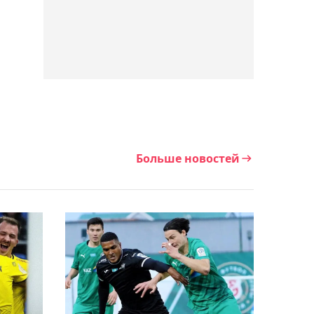
Мейирима": менеджер
Алимханулы Климас о
титульном бое
Нурсултанова
12:23, Сегодня
Волкановски может
провести титульный бой
с Евлоевым на UFC 333 в
Больше новостей
Абу-Даби
11:43, Сегодня
Стал известен состав
лучников из Казахстана
на Азиатские игры-2026
11:04, Сегодня