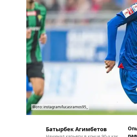
Фото: instagram/lucasramos95_
Опы
Батырбек Агимбетов
пав
Начинал карьеру в конце 90-х как