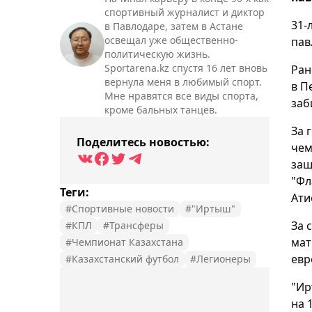
спортивный журналист и диктор
31-
в Павлодаре, затем в Астане
освещал уже общественно-
пав
политическую жизнь.
Sportarena.kz спустя 16 лет вновь
Ран
вернула меня в любимый спорт.
в П
Мне нравятся все виды спорта,
заб
кроме бальных танцев.
За 
Поделитесь новостью:
чем
защ
"Фл
Теги:
Ати
#Спортивные новости
#"Иртыш"
За 
#КПЛ
#Трансферы
мат
#Чемпионат Казахстана
евр
#Казахстанский футбол
#Легионеры
"Ир
на 