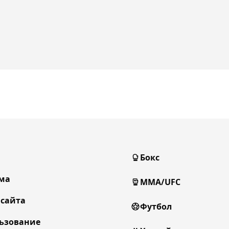
Бокс
ма
MMA/UFC
 сайта
Футбол
ьзование