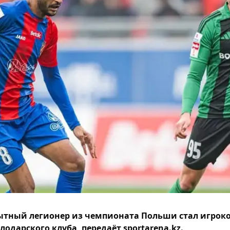
тный легионер из чемпионата Польши стал игрок
лодарского клуба, передаёт sportarena.kz.