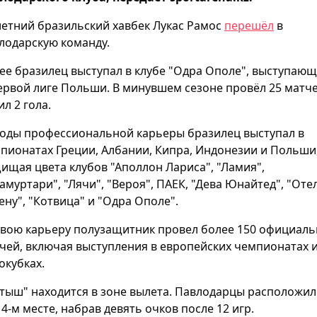
летний бразильский хавбек Лукас Рамос
перешёл
в
лодарскую команду.
ее бразилец выступал в клубе "Одра Ополе", выступающ
ервой лиге Польши. В минувшем сезоне провёл 25 матче
ил 2 гола.
годы профессиональной карьеры бразилец выступал в
пионатах Греции, Албании, Кипра, Индонезии и Польши
ищая цвета клубов "Аполлон Лариса", "Ламия",
амуртари", "Лячи", "Вероя", ПАЕК, "Дева Юнайтед", "Оте
ену", "Котвица" и "Одра Ополе".
свою карьеру полузащитник провел более 150 официал
чей, включая выступления в европейских чемпионатах 
окубках.
тыш" находится в зоне вылета. Павлодарцы расположи
14-м месте, набрав девять очков после 12 игр.