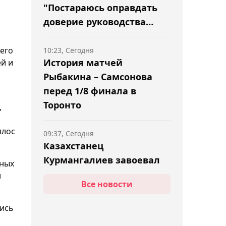
"Постараюсь оправдать
доверие руководства
клуба"
его
10:23, Сегодня
История матчей
й и
Рыбакина – Самсонова
перед 1/8 финала в
Торонто
,
ллос
09:37, Сегодня
Казахстанец
Курмангалиев завоевал
ьных
"золото" на турнире
и
Все новости
серии WTT Youth
Contender в США
лись
09:15, Сегодня