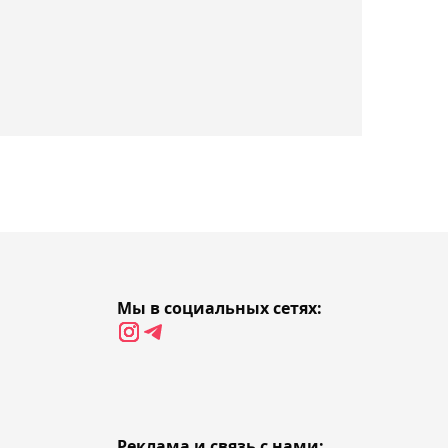
Александр Бублик открыл
собственный корт в
Санкт-Петербурге
22:03, 08 августа 2026
"Каспий" и "Улытау"
сыграли вничью в матче
21-го тура КПЛ
21:41, 08 августа 2026
Арыстанбекова обыграла
Мы в социальных сетях:
чемпионку "Уимблдона"
на пути к двум финалам
ITF в Астане
21:06, 08 августа 2026
Реклама и связь с нами: