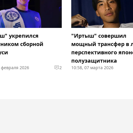
ш" укрепился
"Иртыш" совершил
ником сборной
мощный трансфер в 
уси
перспективного япон
полузащитника
9 февраля 2026
2
10:58, 07 марта 2026