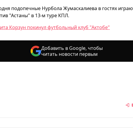
одня подопечные Нурбола Жумаскалиева в гостях играю
тив "Астаны" в 13-м туре КПЛ.
ита Корзун покинул футбольный клуб "Актобе"
Добавить в Google, чтобы
читать новости первым