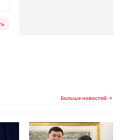
08:06, Сегодня
Казахстанский боец Дияр
ть
Нургожай победил
нокаутом на турнире UFC
в Лас-Вегасе
00:48, 09 августа 2026
"Нужно добиваться
результата": Мартин
высказался о разгромной
победе над "Жетысу"
Больше новостей
00:15, 09 августа 2026
Опубликовано видео
разгромной победы
"Ордабасы" над "Жетысу"