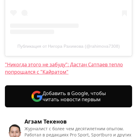
Публикация от Нигора Рахимова (@rahimova7308)
"Никогда этого не забуду": Дастан Сатпаев тепло
попрощался с "Кайратом"
Добавить в Google, чтобы
читать новости первым
Агзам Текенов
Журналист с более чем десятилетним опытом.
Работал в редакциях Pro Sport, Sportburo и других