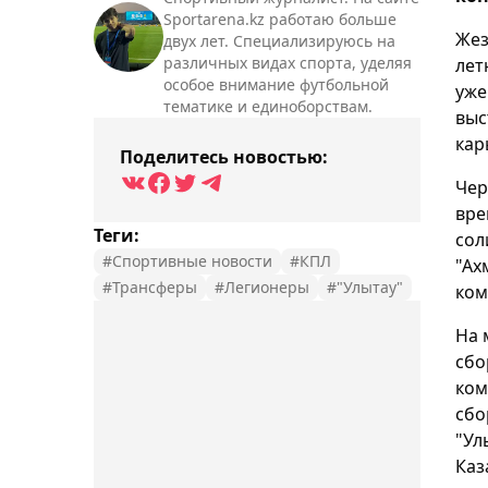
Sportarena.kz работаю больше
Жез
двух лет. Специализируюсь на
различных видах спорта, уделяя
лет
особое внимание футбольной
уже
тематике и единоборствам.
выс
кар
Поделитесь новостью:
Чер
вре
Теги:
сол
#Спортивные новости
#КПЛ
"Ах
#Трансферы
#Легионеры
#"Улытау"
ком
На 
сбо
ком
сбо
"Ул
Каз