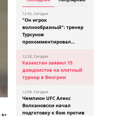
12:45, Сегодня
"Он игрок
волнообразный": тренер
Турсунов
прокомментировал
провал Медведева в
Монреале
12:28, Сегодня
Казахстан заявил 15
дзюдоистов на элитный
турнир в Венгрии
12:09, Сегодня
Чемпион UFC Алекс
Волкановски начал
подготовку к бою против
.kz.