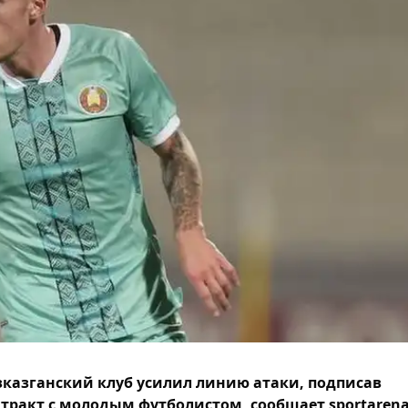
казганский клуб усилил линию атаки, подписав
тракт с молодым футболистом, сообщает sportarena