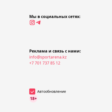
бразильца Маурисио
Руффи
08:36, Сегодня
Мы в социальных сетях:
Руководство "Астаны"
подтвердило новость о
неучастии клуба в
Единой лиге ВТБ
Реклама и связь с нами:
08:09, Сегодня
info@sportarena.kz
Стал известен состав
+7 701 737 85 12
"Бейбарыса" на Кубок
Казахстана 2026 по
хоккею
Автообновление
07:51, Сегодня
18+
Появился видеообзор
матча "Партизан" –