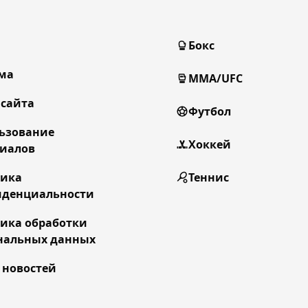
Бокс
ма
MMA/UFC
 сайта
Футбол
ьзование
Хоккей
иалов
тика
Теннис
денциальности
ика обработки
нальных данных
 новостей