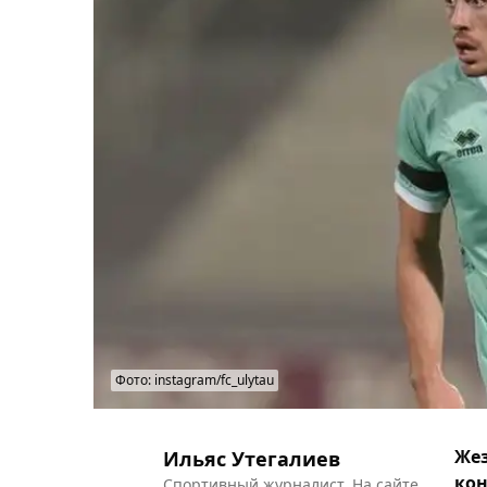
Фото: instagram/fc_ulytau
Жез
Ильяс Утегалиев
кон
Спортивный журналист. На сайте