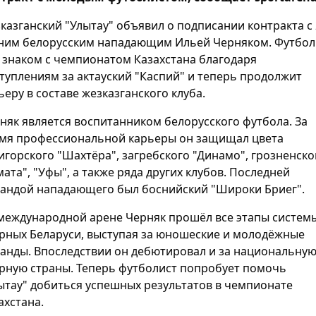
казганский "Улытау" объявил о подписании контракта с 
ним белорусским нападающим Ильей Черняком. Футбол
 знаком с чемпионатом Казахстана благодаря
туплениям за актауский "Каспий" и теперь продолжит
ьеру в составе жезказганского клуба.
няк является воспитанником белорусского футбола. За
мя профессиональной карьеры он защищал цвета
игорского "Шахтёра", загребского "Динамо", грозненско
мата", "Уфы", а также ряда других клубов. Последней
андой нападающего был боснийский "Широки Бриег".
международной арене Черняк прошёл все этапы систем
рных Беларуси, выступая за юношеские и молодёжные
анды. Впоследствии он дебютировал и за национальну
рную страны. Теперь футболист попробует помочь
ытау" добиться успешных результатов в чемпионате
ахстана.