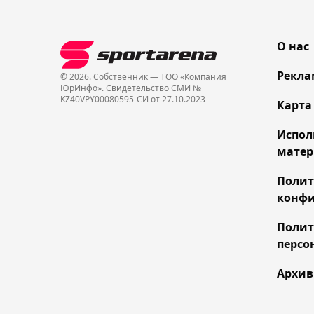
О нас
Рекла
© 2026. Собственник — ТОО «Компания
ЮрИнфо». Cвидетельство СМИ №
KZ40VPY00080595-СИ от 27.10.2023
Карта
Испол
матер
Поли
конфи
Полит
персо
Архив