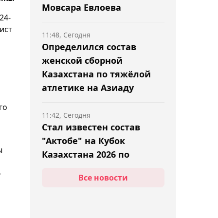
Мовсара Евлоева
24-
ист
11:48, Сегодня
Определился состав
женской сборной
Казахстана по тяжёлой
атлетике на Азиаду
го
11:42, Сегодня
Стал известен состав
"Актобе" на Кубок
ы
Казахстана 2026 по
хоккею
ю
Все новости
11:24, Сегодня
Пять тяжелоатлетов