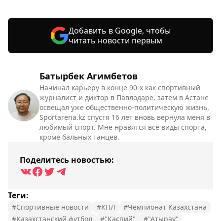
Добавить в Google, чтобы
читать новости первым
Батырбек Агимбетов
Начинал карьеру в конце 90-х как спортивный
журналист и диктор в Павлодаре, затем в Астане
освещал уже общественно-политическую жизнь.
Sportarena.kz спустя 16 лет вновь вернула меня в
любимый спорт. Мне нравятся все виды спорта,
кроме бальных танцев.
Поделитесь новостью:
Теги:
#Спортивные новости
#КПЛ
#Чемпионат Казахстана
#Казахстанский футбол
#"Каспий"
#"Атырау"