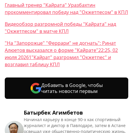
Главный тренер "Кайрата" Уразбахтин
прокомментировал победу над "Окжетпесом" в КПЛ
Видеообзор разгромной победы "Кайрата" над
"Окжетпесом" в матче КПЛ
"На "Запорожце" "Феррари" не догнать": Ринат
Алюетов высказался о форме "Кайрате"22:25, 02
июля 20261
"Кайрат" разгромил "Окжетпес" и
возглавил таблицу КПЛ
Добавить в Google, чтобы
читать новости первым
Батырбек Агимбетов
Начинал карьеру в конце 90-х как спортивный
журналист и диктор в Павлодаре, затем в Астане
освещал уже общественно-политическую жизнь.