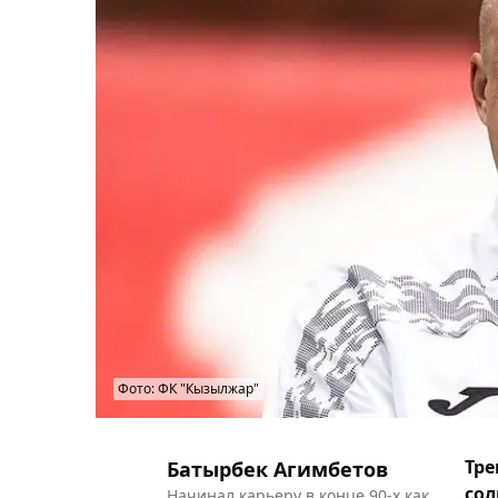
Фото: ФК "Кызылжар"
Тре
Батырбек Агимбетов
сол
Начинал карьеру в конце 90-х как