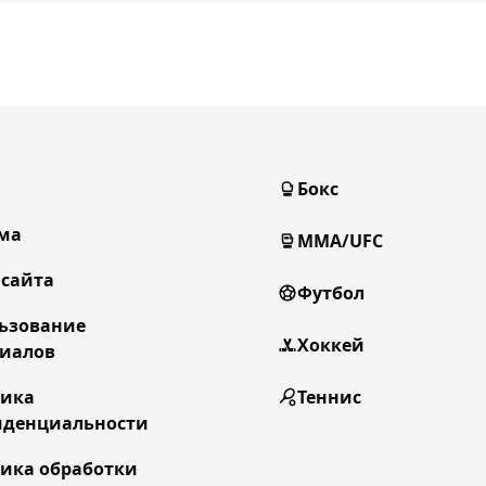
Бокс
ма
MMA/UFC
 сайта
Футбол
ьзование
Хоккей
иалов
тика
Теннис
денциальности
ика обработки