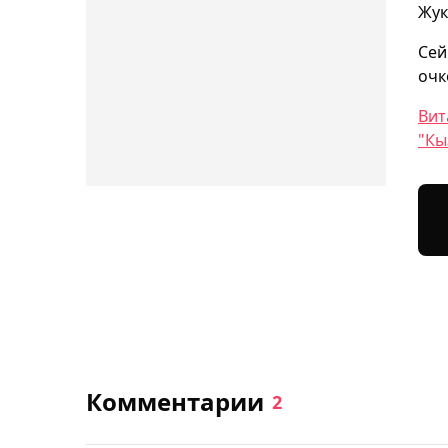
Жук
Сей
очк
Вит
"Кы
Комментарии
2