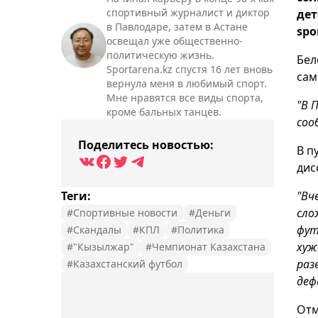
спортивный журналист и диктор
дет
в Павлодаре, затем в Астане
spo
освещал уже общественно-
политическую жизнь.
Бел
Sportarena.kz спустя 16 лет вновь
сам
вернула меня в любимый спорт.
Мне нравятся все виды спорта,
"В 
кроме бальных танцев.
со
Поделитесь новостью:
В п
дис
Теги:
"Вч
сло
#Спортивные новости
#Деньги
фут
#Скандалы
#КПЛ
#Политика
хуж
#"Кызылжар"
#Чемпионат Казахстана
раз
#Казахстанский футбол
деф
Отм