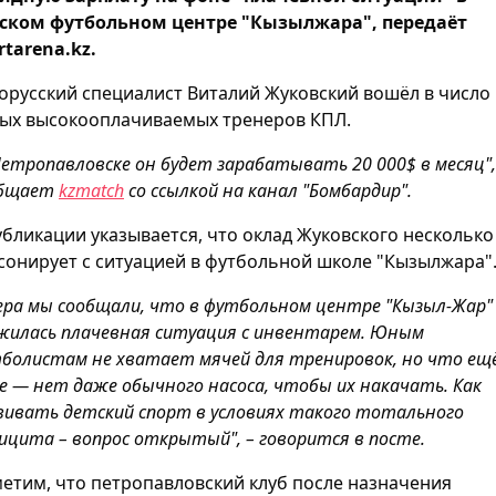
ском футбольном центре "Кызылжара", передаёт
rtarena.kz.
орусский специалист Виталий Жуковский вошёл в число
ых высокооплачиваемых тренеров КПЛ.
Петропавловске он будет зарабатывать 20 000$ в месяц",
общает
kzmatch
со ссылкой на канал "Бомбардир".
убликации указывается, что оклад Жуковского несколько
сонирует с ситуацией в футбольной школе "Кызылжара"
ера мы сообщали, что в футбольном центре "Кызыл-Жар"
жилась плачевная ситуация с инвентарем. Юным
болистам не хватает мячей для тренировок, но что ещ
е — нет даже обычного насоса, чтобы их накачать. Как
вивать детский спорт в условиях такого тотального
ицита – вопрос открытый", – говорится в посте.
етим, что петропавловский клуб после назначения