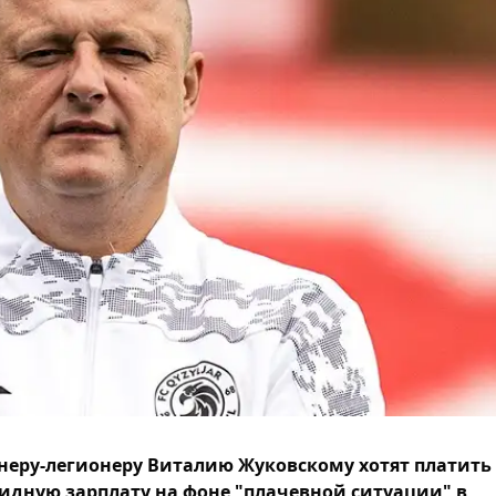
неру-легионеру Виталию Жуковскому хотят платить
идную зарплату на фоне "плачевной ситуации" в