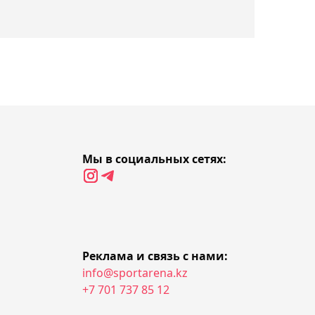
16:39, Сегодня
Соня Жиенбаева за два
часа переиграла
фаворитку и вышла в
четвертьфинал турнира в
Испании
16:13, Сегодня
Заменивший Оливейру
бразилец Руффи хочет
Мы в социальных сетях:
нокаутировать Царукяна
16:03, Сегодня
Стал известен состав
"Алматы" на Кубок
Реклама и связь с нами:
Казахстана по хоккею
info@sportarena.kz
+7 701 737 85 12