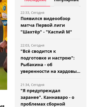
22:33, Сегодня
Появился видеообзор
матча Первой лиги
"Шахтёр" - "Каспий М"
22:03, Сегодня
"Всё сводится к
подготовке и настрою":
Рыбакина - об
уверенности на хардовых
турнирах
21:34, Сегодня
"Я предупреждал
заранее". Каннаваро - о
проблемах сборной
мя,