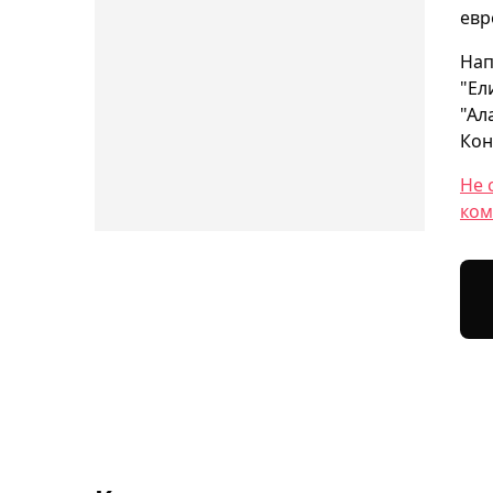
евр
Нап
"Ел
"Ал
Кон
Не 
ком