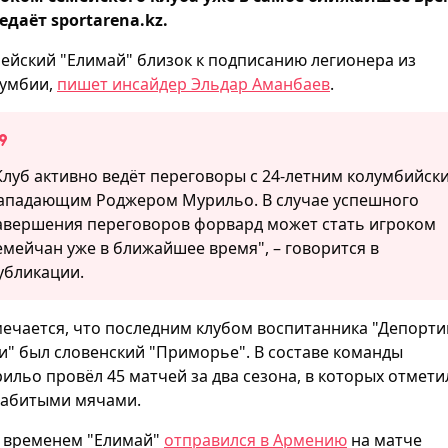
едаёт sportarena.kz.
ейский "Елимай" близок к подписанию легионера из
умбии,
пишет инсайдер Эльдар Аманбаев
.
Клуб активно ведёт переговоры с 24-летним колумбийск
ападающим Роджером Мурильо. В случае успешного
авершения переговоров форвард может стать игроком
емейчан уже в ближайшее время", – говорится в
убликации.
ечается, что последним клубом воспитанника "Депорти
и" был словенский "Приморье". В составе команды
ильо провёл 45 матчей за два сезона, в которых отмети
забитыми мячами.
 временем "Елимай"
отправился в Армению
на матче