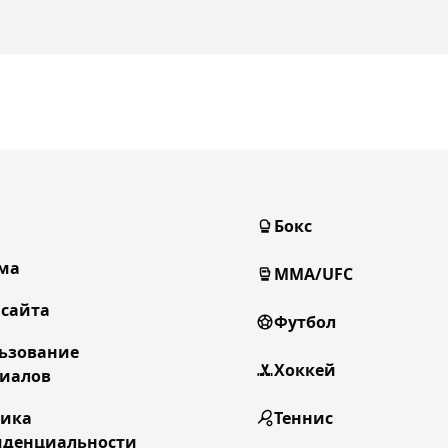
Бокс
ма
MMA/UFC
 сайта
Футбол
ьзование
Хоккей
иалов
тика
Теннис
денциальности