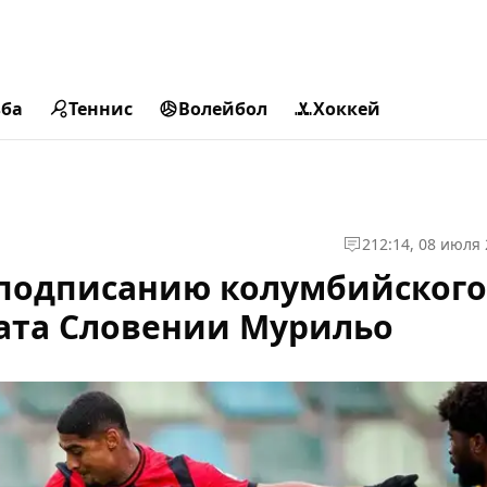
ьба
Теннис
Волейбол
Хоккей
2
12:14, 08 июля
 подписанию колумбийского
ата Словении Мурильо