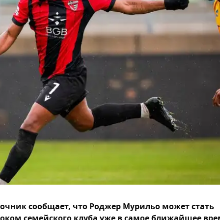
очник сообщает, что Роджер Мурильо может стать
оком семейского клуба уже в самое ближайшее вре