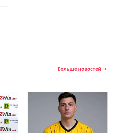
величайшим бойцом в
истории ММА
17:48, Сегодня
Амир Омарханов не сумел
выйти во второй круг
турнира World Tennis в
Астане
Больше новостей
17:32, Сегодня
Этнический казах
Сарсенбаев выступит за
Узбекистан на Grand Slam
в Швейцарии
17:14, Сегодня