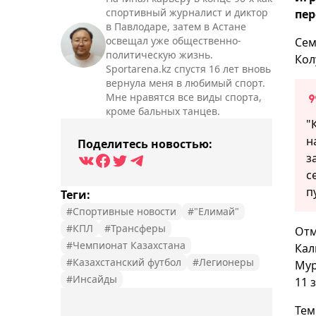
спортивный журналист и диктор
пер
в Павлодаре, затем в Астане
освещал уже общественно-
Сем
политическую жизнь.
Кол
Sportarena.kz спустя 16 лет вновь
вернула меня в любимый спорт.
Мне нравятся все виды спорта,
кроме бальных танцев.
"
н
Поделитесь новостью:
з
с
п
Теги:
#Спортивные новости
#"Елимай"
#КПЛ
#Трансферы
Отм
#Чемпионат Казахстана
Кал
#Казахстанский футбол
#Легионеры
Мур
#Инсайды
11 
Тем