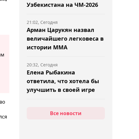
Узбекистана на ЧМ-2026
21:02, Сегодня
Арман Царукян назвал
величайшего легковеса в
истории ММА
им
20:32, Сегодня
Елена Рыбакина
ответила, что хотела бы
улучшить в своей игре
во
20:02, Сегодня
Все новости
"Шахтёр" обыграл
лся
"Каспий М" в матче
Первой лиги