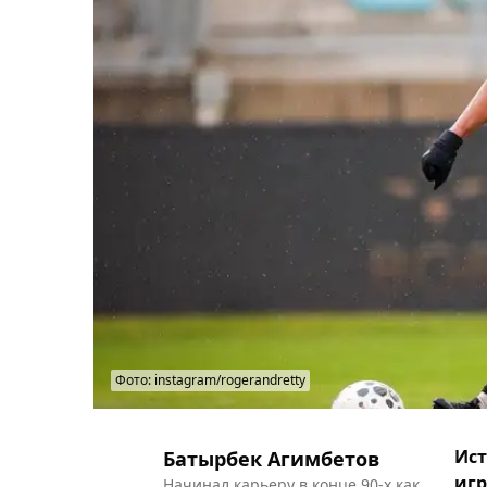
Фото: instagram/rogerandretty
Ист
Батырбек Агимбетов
игр
Начинал карьеру в конце 90-х как