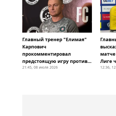
Главный тренер "Елимая"
Главн
Карпович
выска
прокомментировал
матче
предстоящую игру против
Лиге 
21:45, 08 июля 2026
12:36, 1
"Алашкерта" в ЛК