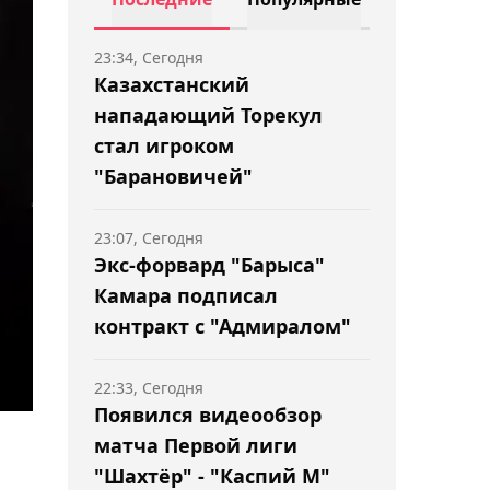
23:34, Сегодня
Казахстанский
нападающий Торекул
стал игроком
"Барановичей"
23:07, Сегодня
Экс-форвард "Барыса"
Камара подписал
контракт с "Адмиралом"
22:33, Сегодня
Появился видеообзор
матча Первой лиги
"Шахтёр" - "Каспий М"