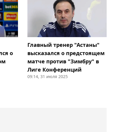
турнира в Турции
18:11, Сегодня
Казахстанские гребцы
завоевали два "золота"
Главный тренер "Астаны"
на старте чемпионата
лся о
высказался о предстоящем
Азии в Японии
ом
матче против "Зимбру" в
Лиге Конференций
17:55, Сегодня
09:14, 31 июля 2025
Тренер Ислама считает,
что Махачев может стать
величайшим бойцом в
истории ММА
17:48, Сегодня
Амир Омарханов не сумел