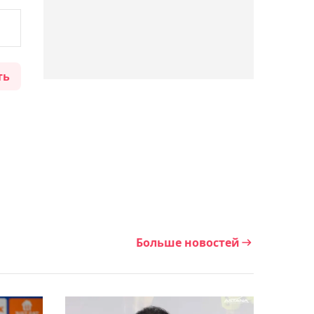
19:20, Сегодня
Кайл Снайдер и Ахмед
Тажудинов проведут
ть
реванш на турнире RAF в
Москве
18:49, Сегодня
Елена Рыбакина
ответила, как относится к
идее введения гендерных
тестов у теннисисток
Больше новостей
18:29, Сегодня
Денис Евсеев не смог
выйти в полуфинал