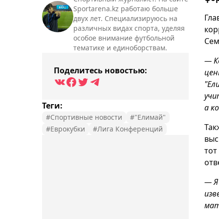
Sportarena.kz работаю больше
Гла
двух лет. Специализируюсь на
различных видах спорта, уделяя
кор
особое внимание футбольной
Сем
тематике и единоборствам.
— К
Поделитесь новостью:
цен
"Ел
учи
Теги:
а к
#Спортивные новости
#"Елимай"
Так
#Еврокубки
#Лига Конференций
выс
тот
отв
— Я
изв
мат