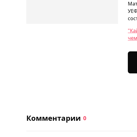
Мат
УЕФ
сос
"Ка
чем
Комментарии
0