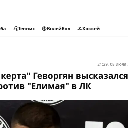
ьба
Теннис
Волейбол
Хоккей
21:29, 08 июля
керта" Геворгян высказался
отив "Елимая" в ЛК