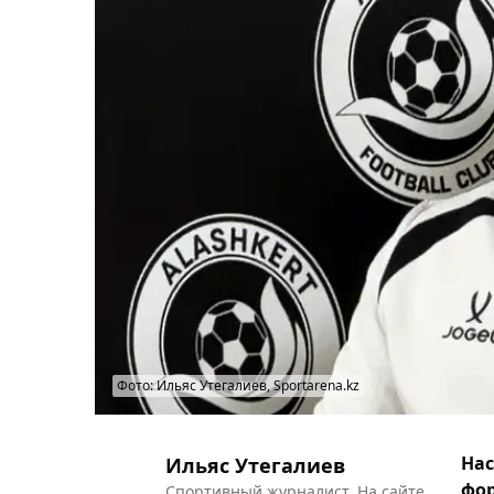
Фото: Ильяс Утегалиев, Sportarena.kz
Нас
Ильяс Утегалиев
фо
Спортивный журналист. На сайте