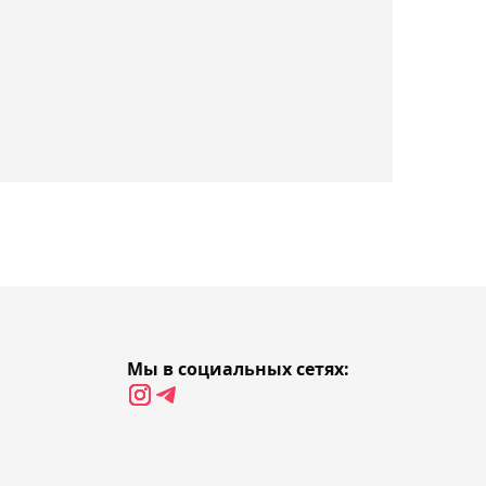
выйти во второй круг
турнира World Tennis в
Астане
17:32, Сегодня
Этнический казах
Сарсенбаев выступит за
Узбекистан на Grand Slam
в Швейцарии
17:14, Сегодня
Владимир Чебурин
покинет "Атырау" - его
Мы в социальных сетях:
место займёт Самат
Смаков