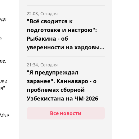
22:03, Сегодня
оде
"Всё сводится к
подготовке и настрою":
Рыбакина - об
з
о
уверенности на хардовых
турнирах
ре,
21:34, Сегодня
"Я предупреждал
кже
заранее". Каннаваро - о
я"
проблемах сборной
Узбекистана на ЧМ-2026
Все новости
 Мне
21:02, Сегодня
Арман Царукян назвал
величайшего легковеса в