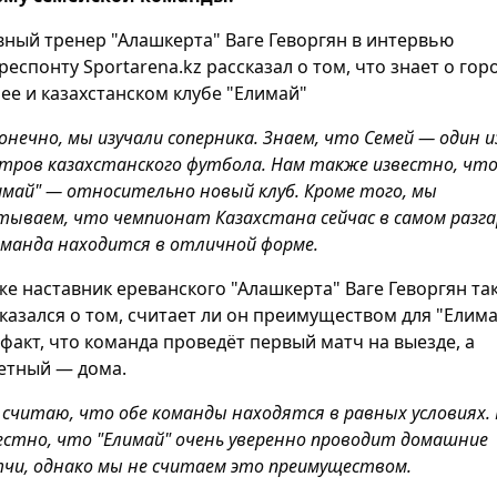
вный тренер "Алашкерта" Ваге Геворгян в интервью
респонту Sportarena.kz рассказал о том, что знает о гор
ее и казахстанском клубе "Елимай"
онечно, мы изучали соперника. Знаем, что Семей — один и
тров казахстанского футбола. Нам также известно, чт
имай" — относительно новый клуб. Кроме того, мы
тываем, что чемпионат Казахстана сейчас в самом разга
оманда находится в отличной форме.
же наставник ереванского "Алашкерта" Ваге Геворгян та
казался о том, считает ли он преимуществом для "Елима
 факт, что команда проведёт первый матч на выезде, а
етный — дома.
 считаю, что обе команды находятся в равных условиях.
естно, что "Елимай" очень уверенно проводит домашние
чи, однако мы не считаем это преимуществом.