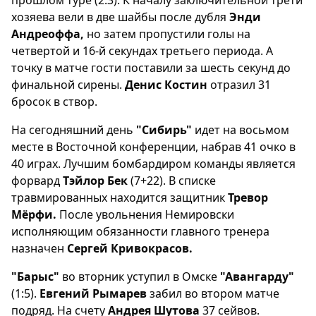
прошлом туре (2:3). К началу заключительной трети
хозяева вели в две шайбы после дубля
Энди
Андреоффа,
но затем пропустили голы на
четвертой и 16-й секундах третьего периода. А
точку в матче гости поставили за шесть секунд до
финальной сирены.
Денис Костин
отразил 31
бросок в створ.
На сегодняшний день
"Сибирь"
идет на восьмом
месте в Восточной конференции, набрав 41 очко в
40 играх. Лучшим бомбардиром команды является
форвард
Тэйлор Бек
(7+22). В списке
травмированных находится защитник
Тревор
Мёрфи.
После увольнения Немировски
исполняющим обязанности главного тренера
назначен
Сергей Кривокрасов.
"Барыс"
во вторник уступил в Омске
"Авангарду"
(1:5).
Евгений Рымарев
забил во втором матче
подряд. На счету
Андрея Шутова
37 сейвов.