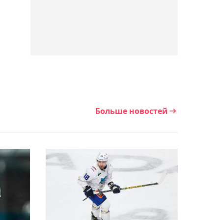
– Гэрри
04:26, 07 августа 2026
Наставник "Партизана"
высказался после
разгромной победы над
"Тобылом"
Больше новостей
03:59, 07 августа 2026
Синнер может пропустить
турнир в Цинциннати:
названа причина
03:28, 07 августа 2026
Главный тренер "Тобыла"
подвёл итоги первого