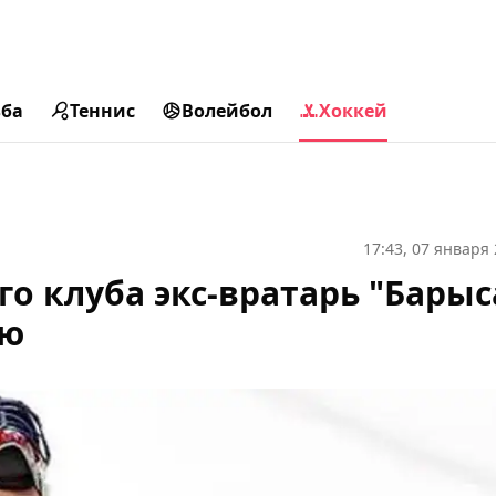
ьба
Теннис
Волейбол
Хоккей
17:43, 07 января
о клуба экс-вратарь "Барыс
ию