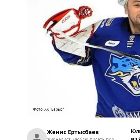
Фото: ХК "Барыс"
Юли
Женис Ертысбаев
из 
Журналист. Люблю писать про