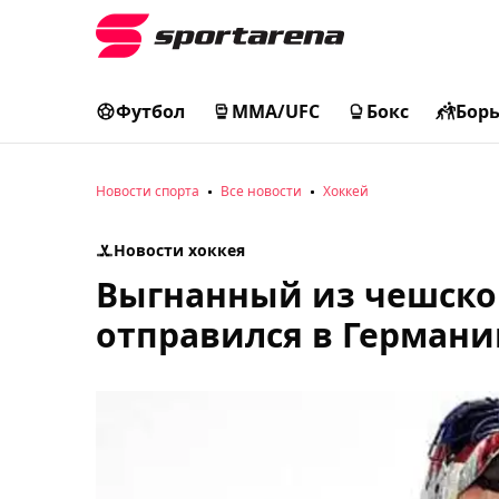
Футбол
MMA/UFC
Бокс
Бор
Новости спорта
Все новости
Хоккей
Новости хоккея
Выгнанный из чешског
отправился в Герман