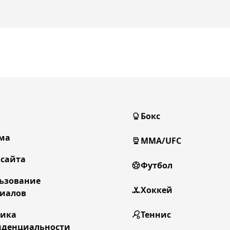
Бокс
ма
MMA/UFC
 сайта
Футбол
ьзование
Хоккей
иалов
тика
Теннис
денциальности