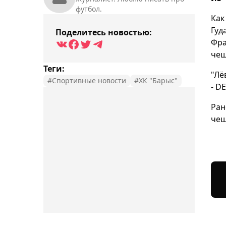
футбол.
Ка
Гуд
Поделитесь новостью:
Фра
чеш
Теги:
"Лё
#Спортивные новости
#ХК "Барыс"
- D
Ран
чеш