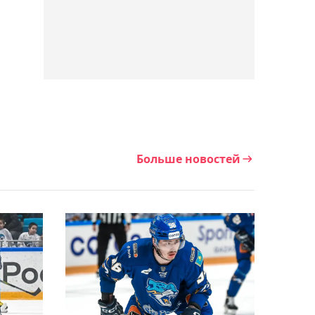
лиги
19:28, Сегодня
Владимир Слишкович
официально возглавил
столичный "Женис"
19:10, Сегодня
Больше новостей
Баскетболисты "Астаны"
обратились к Касым-
Жомарту Токаеву из-за
угрозы закрытия клуба
18:34, Сегодня
Канадский форвард СКА
Бландизи может