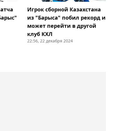
продолжить карьеру в
матча
Игрок сборной Казахстана
"Барысе"
Барыс"
из "Барыса" побил рекорд и
может перейти в другой
18:11, Сегодня
клуб КХЛ
Норвежская футбольная
22:56, 22 декабря 2024
ассоциация требует
немедленной отставки
Инфантино
17:47, Сегодня
Соня Жиенбаева на
отказе соперницы вышла
в полуфинал турнира в
Испании
17:35, Сегодня