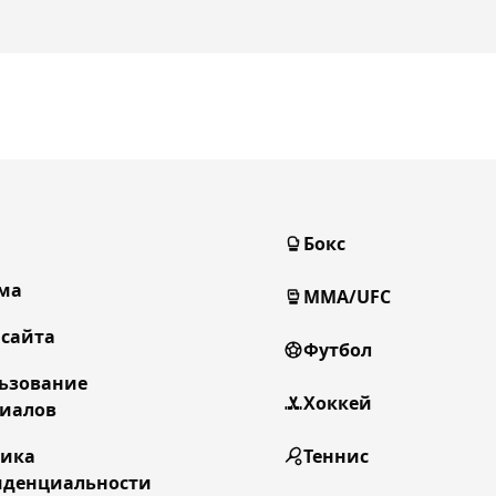
Бокс
ма
MMA/UFC
 сайта
Футбол
ьзование
Хоккей
иалов
тика
Теннис
денциальности