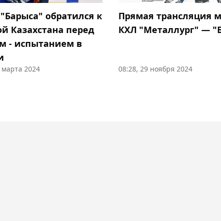
 "Барыса" обратился к
Прямая трансляция 
ой Казахстана перед
КХЛ "Металлург" — "
м - испытанием в
и
0 марта 2024
08:28, 29 ноября 2024