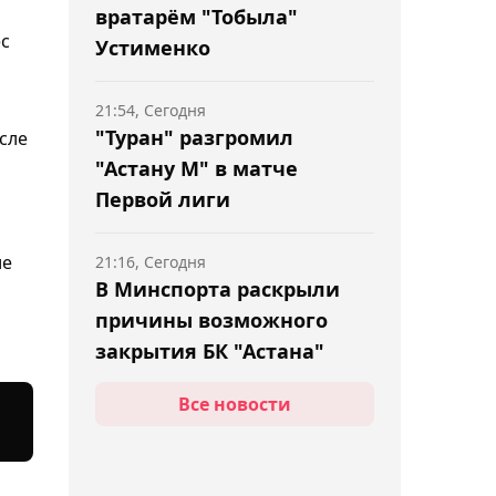
вратарём "Тобыла"
ес
Устименко
21:54, Сегодня
"Туран" разгромил
осле
"Астану М" в матче
Первой лиги
ле
21:16, Сегодня
В Минспорта раскрыли
причины возможного
закрытия БК "Астана"
Все новости
20:58, Сегодня
"Кулагер" потерпел
крупное поражение на