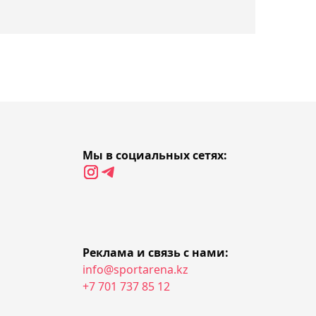
Российский журналист
назвал Джона ван ’т
Шкипа "бюджетным
решением" для сборной
Казахстана
17:19, Сегодня
Ербол Мырзабосынов
наградил победителей и
Мы в социальных сетях:
призеров юношеского
чемпионата мира по
борьбе
17:16, Сегодня
"Атырау" официально
Реклама и связь с нами:
объявил об отставке
info@sportarena.kz
главного тренера
+7 701 737 85 12
Владимира Чебурина