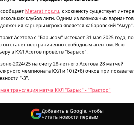
 сообщает
Metaratings.ru
, к хоккеисту существует интер
нескольких клубов лиги. Одним из возможных вариантов
должения карьеры игрока является хабаровский "Амур".
тракт Асетова с "Барысом" истекает 31 мая 2025 года, п
о он станет неограниченно свободным агентом. Всю
ьеру в КХЛ Асетов провёл в "Барысе".
езоне-2024/25 на счету 28-летнего Асетова 28 матчей
улярного чемпионата КХЛ и 10 (2+8) очков при показате
езности "-3".
мая трансляция матча КХЛ "Барыс" - "Трактор"
Добавить в Google, чтобы
читать новости первым