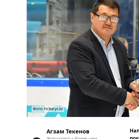
Фото: Hcbarys.kz
На
Агзам Текенов
пок
Журналист с более чем