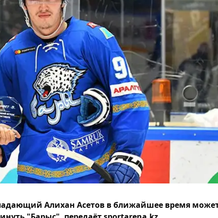
падающий Алихан Асетов в ближайшее время може
инуть "Барыс", передаёт sportarena.kz.