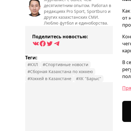
десятилетним опытом. Работал в
Как
редакциях Pro Sport, Sportburo и
других казахстанских СМИ.
от 
Люблю футбол и единоборства.
про
Поделитесь новостью:
Кон
чег
кар
Теги:
В с
#КХЛ
#Спортивные новости
рег
#Сборная Казахстана по хоккею
пол
#Хоккей в Казахстане
#ХК "Барыс"
Пря