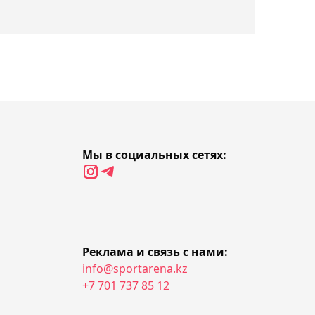
поддержку - The Times
22:27, 05 августа 2026
"Динамо" без
Зайнутдинова вырвало
победу над "Факелом" в
Кубке России
Мы в социальных сетях:
22:12, 05 августа 2026
Появился видеообзор
матча "Челси" -
"Ювентус" с участием
Дастана Сатпаева
Реклама и связь с нами:
info@sportarena.kz
21:44, 05 августа 2026
+7 701 737 85 12
Соня Жиенбаева не
смогла выйти в