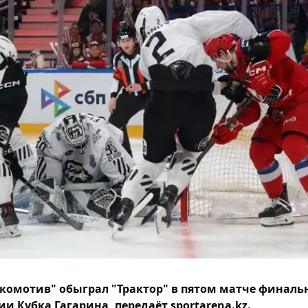
комотив" обыграл "Трактор" в пятом матче финаль
ии Кубка Гагарина, передаёт sportarena.kz.