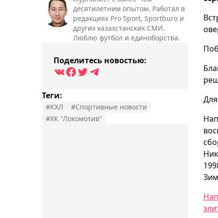
десятилетним опытом. Работал в
Вст
редакциях Pro Sport, Sportburo и
других казахстанских СМИ.
ове
Люблю футбол и единоборства.
Поб
Поделитесь новостью:
Бла
реш
Теги:
Для
#КХЛ
#Спортивные новости
Нап
#ХК "Локомотив"
вос
сбо
Ник
199
Зим
Нап
эли