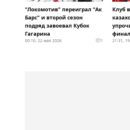
"Локомотив" переиграл "Ак
Клуб 
Барс" и второй сезон
казах
подряд завоевал Кубок
упроч
Гагарина
финал
00:10, 22 мая 2026
1
21:31, 1
Гагар