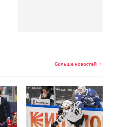
00:46, 06 августа 2026
Нуралы Алип помог
"Зениту" обыграть
"Балтику" в Кубке России
00:12, 06 августа 2026
Елена Рыбакина вышла в
третий круг турнира WTA
Больше новостей
1000 в Торонто
00:08, 06 августа 2026
"Сабах" Покатилова
проиграл датскому
"Орхусу" в квалификации
Лиги чемпионов