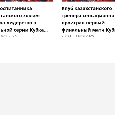
воспитанника
Клуб казахстанского
станского хоккея
тренера сенсационно
ил лидерство в
проиграл первый
ьной серии Кубка
финальный матч Куб
9 мая 2025
23:30, 13 мая 2025
ина-2025
Гагарина-2025