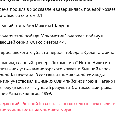
реча прошла в Ярославле и завершилась победой хозяев
ртайме со счётом 2:1.
едный гол забил Максим Шалунов.
годаря этой победе "Локомотив" одержал победу в
ающей серии КХЛ со счётом 4-1.
 ярославского клуба это первая победа в Кубке Гагарина
омним, главный тренер "Локомотива" Игорь Никитин —
питанник усть-каменогорского хоккея и бывший игрок
рной Казахстана. В составе национальной команды
итин участвовал в Зимних Олимпийских играх в Нагано 
8 году (5 место — лучший результат), а также выигрывал
ние Азиатские игры-1999.
адающий сборной Казахстана по хоккею оценил вылет 
тного дивизиона чемпионата мира