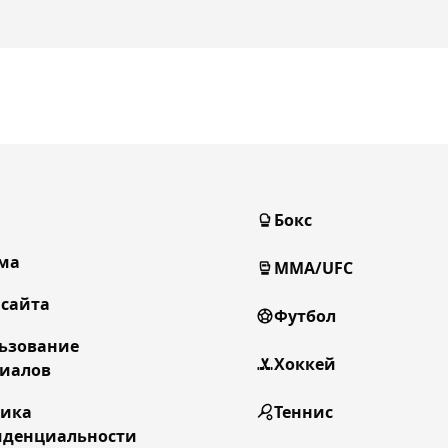
Бокс
ма
MMA/UFC
 сайта
Футбол
ьзование
Хоккей
иалов
тика
Теннис
денциальности