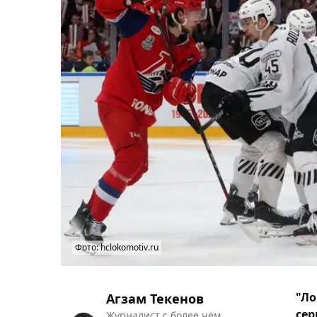
Фото: hclokomotiv.ru
"Ло
Агзам Текенов
сер
Журналист с более чем