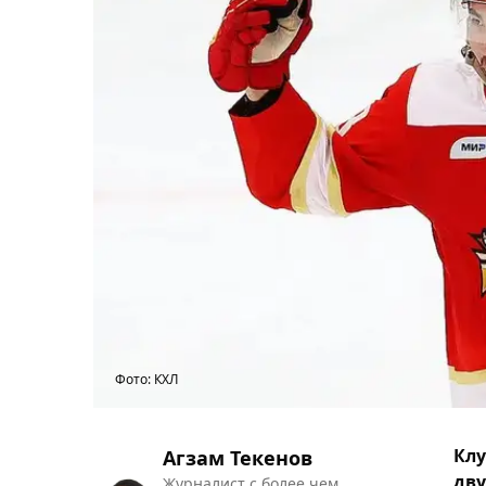
Фото: КХЛ
Клу
Агзам Текенов
дву
Журналист с более чем