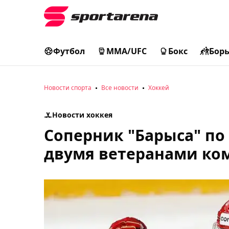
Футбол
MMA/UFC
Бокс
Бор
Новости спорта
Все новости
Хоккей
Новости хоккея
Соперник "Барыса" по 
двумя ветеранами ко