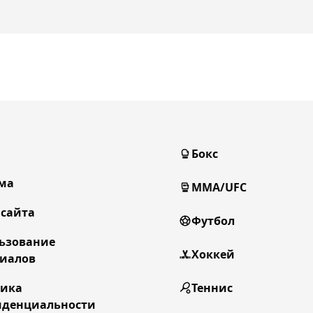
Бокс
ма
MMA/UFC
 сайта
Футбол
ьзование
Хоккей
иалов
тика
Теннис
денциальности