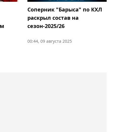
бойкот соревнований
Соперник "Барыса" по КХЛ
ФИФА остаётся в силе
раскрыл состав на
ым
сезон-2025/26
19:20, 06 августа 2026
Кайл Снайдер и Ахмед
00:44, 09 августа 2025
Тажудинов проведут
реванш на турнире RAF в
Москве
18:49, 06 августа 2026
Елена Рыбакина
ответила, как относится к
идее введения гендерных
тестов у теннисисток
18:29, 06 августа 2026