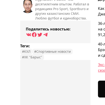
десятилетним опытом. Работал в
Ка
редакциях Pro Sport, Sportburo и
других казахстанских СМИ.
Дже
Люблю футбол и единоборства.
36-
Поделитесь новостью:
на 
91,
40-
Теги:
Брэ
#КХЛ
#Спортивные новости
и с
#ХК "Барыс"
Экс
сез