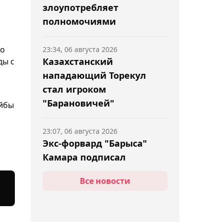
злоупотребляет
полномочиями
го
23:34, 06 августа 2026
Казахстанский
ды с
нападающий Торекул
стал игроком
"Барановичей"
айбы
23:07, 06 августа 2026
Экс-форвард "Барыса"
Камара подписал
контракт с "Адмиралом"
Все новости
22:33, 06 августа 2026
Появился видеообзор