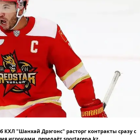
б КХЛ "Шанхай Дрэгонс" расторг контракты сразу с
мя игроками, передаёт sportarena.kz.