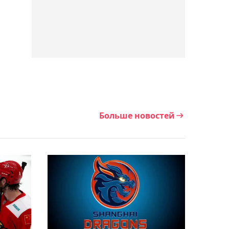
величайшего легковеса в
истории ММА
20:32, 06 августа 2026
Елена Рыбакина
ответила, что хотела бы
улучшить в своей игре
Больше новостей
20:02, 06 августа 2026
"Шахтёр" обыграл
"Каспий М" в матче
Первой лиги
19:51, 06 августа 2026
"Условия не выполнены":
в УЕФА заявили, что