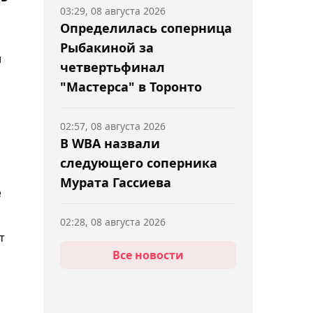
03:29, 08 августа 2026
Определилась соперница
Рыбакиной за
л
четвертьфинал
"Мастерса" в Торонто
02:57, 08 августа 2026
В WBA назвали
следующего соперника
Мурата Гассиева
е
02:28, 08 августа 2026
т
"Левски" одержал победу
Все новости
перед ответным матчем
против "Кайрата"