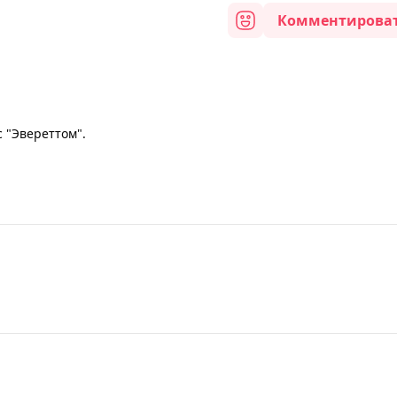
Комментирова
с "Эвереттом".