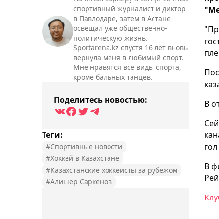
спортивный журналист и диктор
"Ме
в Павлодаре, затем в Астане
освещал уже общественно-
"Пр
политическую жизнь.
гос
Sportarena.kz спустя 16 лет вновь
пле
вернула меня в любимый спорт.
Мне нравятся все виды спорта,
Пос
кроме бальных танцев.
каз
Поделитесь новостью:
В о
Сей
Теги:
кан
гол
#Спортивные новости
#Хоккей в Казахстане
В ф
#Казахстанские хоккеисты за рубежом
Рей
#Алишер Саркенов
Клу