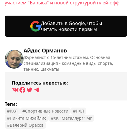
участием "Барыса" и новой структурой плей-офф
Добавить в Google, чтобы
читать новости первым
Айдос Орманов
Журналист с 15-летним стажем. Основная
специализиация - командные виды спорта,
теннис, шахматы
Поделитесь новостью:
Теги:
#КХЛ
#Спортивные новости
#НХЛ
#Никита Михайлис
#ХК "Металлург" Мг
#Валерий Орехов