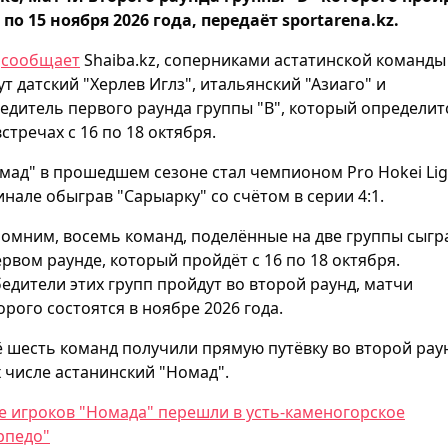
3 по 15 ноября 2026 года, передаёт sportarena.kz.
к
сообщает
Shaiba.kz, соперниками астатинской команды
ут датский "Херлев Иглз", итальянский "Азиаго" и
едитель первого раунда группы "B", который определит
встречах с 16 по 18 октября.
мад" в прошедшем сезоне стал чемпионом Pro Hokei Lig
инале обыграв "Сарыарку" со счётом в серии 4:1.
омним, восемь команд, поделённые на две группы сыгр
ервом раунде, который пройдёт с 16 по 18 октября.
едители этих групп пройдут во второй раунд, матчи
орого состоятся в ноябре 2026 года.
 шесть команд получили прямую путёвку во второй рау
х числе астанинский "Номад".
е игроков "Номада" перешли в усть-каменогорское
рпедо"