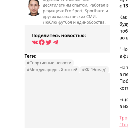
десятилетним опытом. Работал в
с 1
редакциях Pro Sport, Sportburo и
других казахстанских СМИ.
Ка
Люблю футбол и единоборства.
буд
поб
Поделитесь новостью:
во 
"Но
Теги:
в ф
#Спортивные новости
Нап
#Международный хоккей
#ХК "Номад"
в п
Поб
кот
Ещё
в и
Тро
"То