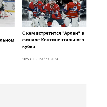
Гол Максима Самородова
не спас "Ахмат" от
поражения в Кубке
России
С кем встретится "Арлан" в
е
00:46, 06 августа 2026
финале Континентального
альном
Нуралы Алип помог
кубка
"Зениту" обыграть
"Балтику" в Кубке России
10:53, 18 ноября 2024
00:12, 06 августа 2026
Елена Рыбакина вышла в
третий круг турнира WTA
1000 в Торонто
00:08, 06 августа 2026