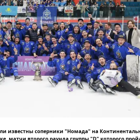
ли известны соперники "Номада" на Континенталь
ке, матчи второго раунда группы "D" которого прой