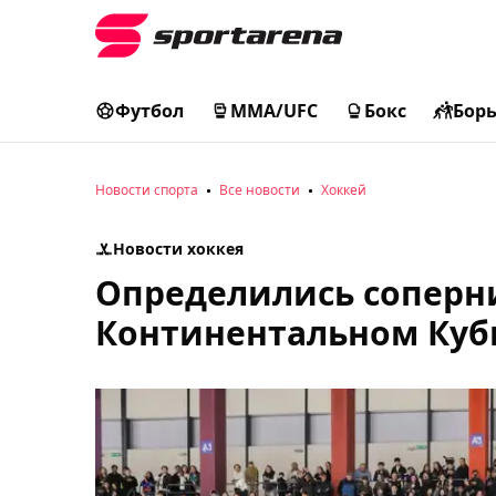
Футбол
MMA/UFC
Бокс
Бор
Новости спорта
Все новости
Хоккей
Новости хоккея
Определились соперн
Континентальном Куб