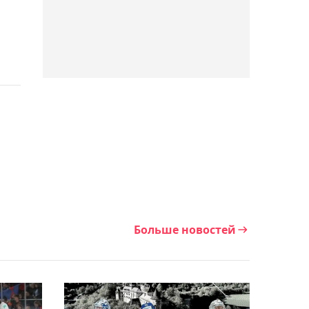
прокомментировала
победу над Касаткиной в
Торонто
01:59, 06 августа 2026
"Торпедо" обыграло
"Номад" в контрольном
матче
01:13, 06 августа 2026
Видеообзор победного
матча Елены Рыбакиной
Больше новостей
на старте турнира в
Торонто
01:05, 06 августа 2026