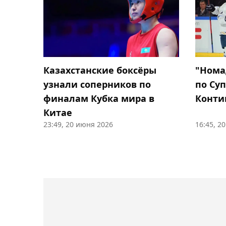
Казахстанские боксёры
"Нома
узнали соперников по
по Су
финалам Кубка мира в
Конти
Китае
23:49, 20 июня 2026
16:45, 2