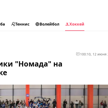
ьба
Теннис
Волейбол
Хоккей
1
00:10, 12 июня
ики "Номада" на
ке