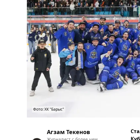
Фото: ХК "Барыс"
Ста
Агзам Текенов
Куб
Журналист с более чем