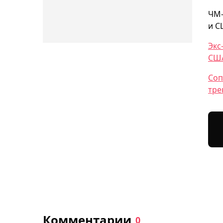
ЧМ-
и С
Экс
СШ
Соп
тре
Комментарии
0