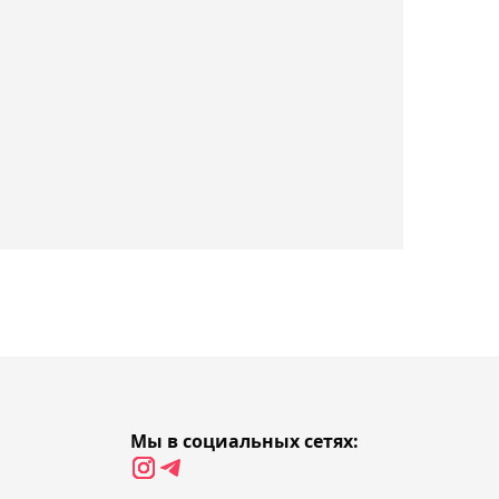
Александр Бублик назвал
микст с Винус Уильямс на
US Open главным
событием года
16:39, Сегодня
Соня Жиенбаева за два
часа переиграла
фаворитку и вышла в
четвертьфинал турнира в
Испании
16:13, Сегодня
Заменивший Оливейру
бразилец Руффи хочет
нокаутировать Царукяна
Мы в социальных сетях: