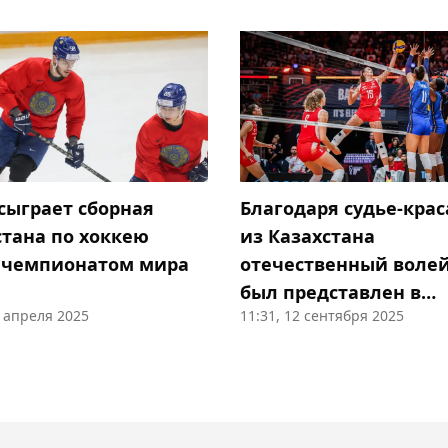
 сыграет сборная
Благодаря судье-кра
стана по хоккею
из Казахстана
 чемпионатом мира
отечественный воле
был представлен в
8 апреля 2025
11:31, 12 сентября 2025
полуфинале чемпион
мира