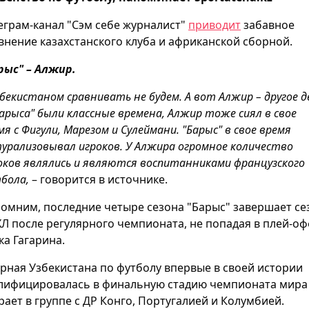
еграм-канал "Сэм себе журналист"
приводит
забавное
внение казахстанского клуба и африканской сборной.
рыс" – Алжир.
збекистаном сравнивать не будем. А вот Алжир – другое д
Барыса" были классные времена, Алжир тоже сиял в свое
мя с Фигули, Марезом и Сулеймани. "Барыс" в свое время
урализовывал игроков. У Алжира огромное количество
оков являлись и являются воспитанниками французского
бола,
– говорится в источнике.
омним, последние четыре сезона "Барыс" завершает се
ХЛ после регулярного чемпионата, не попадая в плей-о
ка Гагарина.
рная Узбекистана по футболу впервые в своей истории
лифицировалась в финальную стадию чемпионата мира
рает в группе с ДР Конго, Португалией и Колумбией.