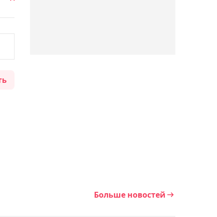
Азии в Японии
17:55, Сегодня
Тренер Ислама считает,
что Махачев может стать
величайшим бойцом в
ть
истории ММА
17:48, Сегодня
Амир Омарханов не сумел
выйти во второй круг
турнира World Tennis в
Астане
Больше новостей
17:32, Сегодня
Этнический казах