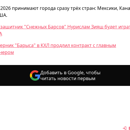
2026 принимают города сразу трёх стран: Мексики, Кан
ША.
-защитник "Снежных Барсов" Нурислам Зияш будет игра
А
ерник "Барыса" в КХЛ продлил контракт с главным
нером
Добавить в Google, чтобы
читать новости первым