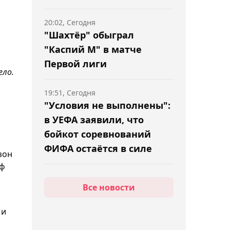
20:02, Сегодня
"Шахтёр" обыграл
"Каспий М" в матче
Первой лиги
ело.
19:51, Сегодня
"Условия не выполнены":
в УЕФА заявили, что
бойкот соревнований
ФИФА остаётся в силе
зон
фф
19:20, Сегодня
Все новости
Кайл Снайдер и Ахмед
Тажудинов проведут
 и
реванш на турнире RAF в