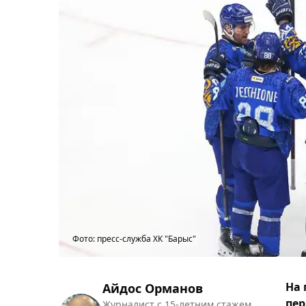
Фото: пресс-служба ХК "Барыс"
На 
Айдос Орманов
пер
Журналист с 15-летним стажем.