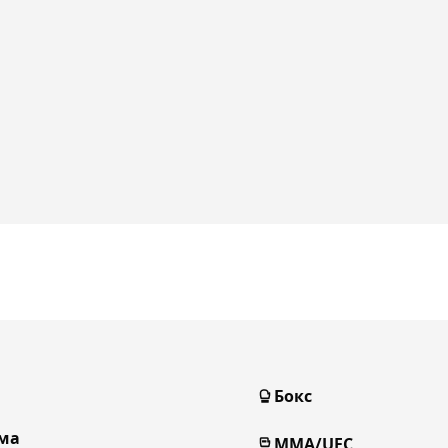
Бокс
ма
MMA/UFC