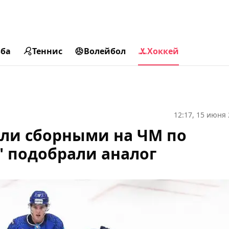
ьба
Теннис
Волейбол
Хоккей
12:17, 15 июня
али сборными на ЧМ по
" подобрали аналог