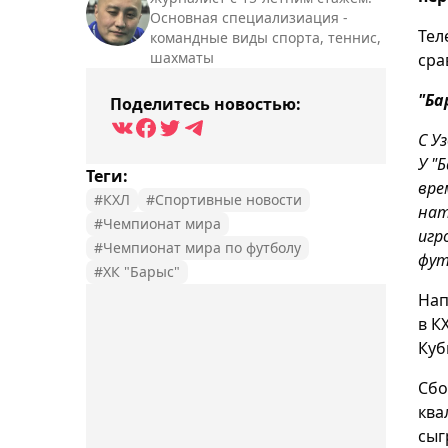
Основная специализиация -
Тел
командные виды спорта, теннис,
шахматы
сра
"Ба
Поделитесь новостью:
С У
У "
Теги:
вре
#КХЛ
#Спортивные новости
нат
#Чемпионат мира
игр
#Чемпионат мира по футболу
фут
#ХК "Барыс"
Нап
в К
Куб
Сбо
ква
сыг